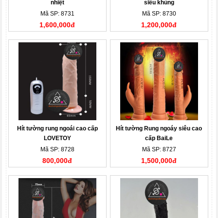
nhiệt
siêu khủng
Mã SP: 8731
Mã SP: 8730
1,600,000đ
1,200,000đ
Hít tường rung ngoái cao cấp
Hít tường Rung ngoáy siêu cao
LOVETOY
cấp BaiLe
Mã SP: 8728
Mã SP: 8727
800,000đ
1,500,000đ