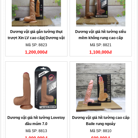
Dương vật giả gắn tường thụt
Dương vật giả hít tường siêu
trượt Xin LV cao cấp| Dương vật
mềm không rung cao cấp
giả
Lovetoy 7.0| Dương vật giả
Mã SP: 8823
Mã SP: 8821
1,200,000đ
1,100,000đ
Dương vật giả hít tường Lovetoy
Dương vật giả hít tường cao cấp
đầu múm 7.0
Baile rung ngoáy
Mã SP: 8813
Mã SP: 8810