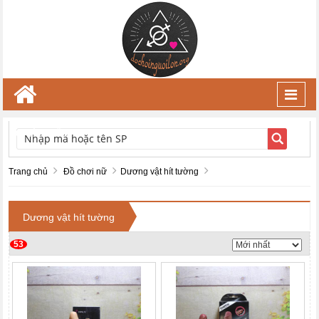
Toggl
navig
TÌM KIẾM
Trang chủ
Đồ chơi nữ
Dương vật hít tường
Dương vật hít tường
53