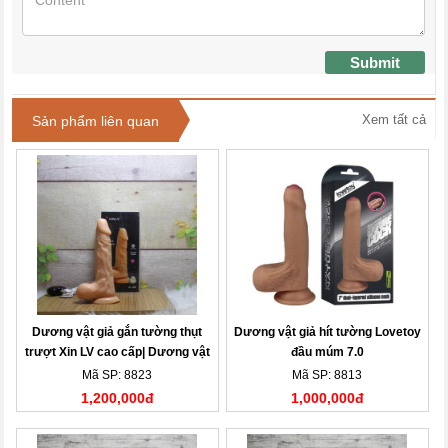
Submit
Xem tất cả
Sản phẩm liên quan
Dương vật giả gắn tường thụt
Dương vật giả hít tường Lovetoy
trượt Xin LV cao cấp| Dương vật
đầu múm 7.0
giả
Mã SP: 8823
Mã SP: 8813
1,200,000đ
1,000,000đ