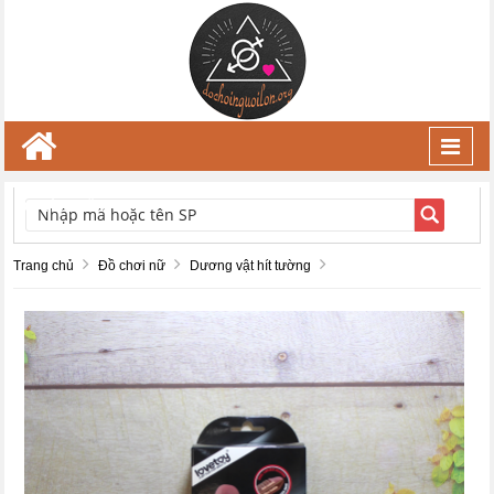
Toggl
navig
TÌM KIẾM
Trang chủ
Đồ chơi nữ
Dương vật hít tường