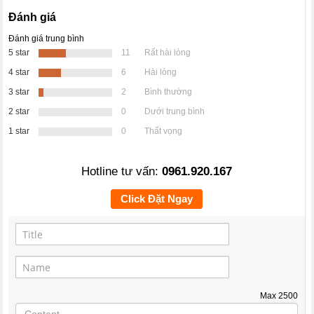
Đánh giá
Đánh giá trung bình
5 star
11
Rất hài lòng
4 star
6
Hài lòng
3 star
2
Bình thường
2 star
0
Dưới trung bình
1 star
0
Thất vọng
Hotline tư vấn:
0961.920.167
Click Đặt Ngay
Max
2500