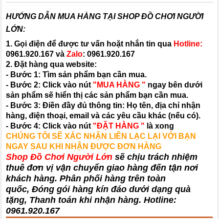
HƯỚNG DẪN MUA HÀNG TẠI SHOP ĐỒ CHƠI NGƯỜI
LỚN:
1. Gọi điện để được tư vấn hoặt nhắn tin qua
Hotline:
0961.920.167
và
Zalo
:
0961.920.167
2. Đặt hàng qua website:
- Bước 1: Tìm sản phẩm bạn cần mua.
- Bước 2: Click vào nút
"MUA HÀNG "
ngay bên dưới
sản phẩm sẽ hiển thị các sản phẩm bạn cần mua.
- Bước 3: Điền đầy đủ thông tin: Họ tên, địa chỉ nhận
hàng, điện thoại, email và các yêu cầu khác (nếu có).
- Bước 4: Click vào nút
"ĐẶT HÀNG "
là xong
CHÚNG TÔI SẼ XÁC NHẬN LIÊN LẠC LẠI VỚI BẠN
NGAY SAU KHI NHẬN ĐƯỢC ĐƠN HÀNG
Shop Đồ Chơi Người Lớn
sẽ chịu trách nhiệm
thuê đơn vị vận chuyển giao hàng đến tận nơi
khách hàng
. Phân phối hàng trên toàn
quốc, Đóng gói hàng kín đáo dưới dạng quà
tặng, Thanh toán khi nhận hàng. Hotline:
0961.920.167