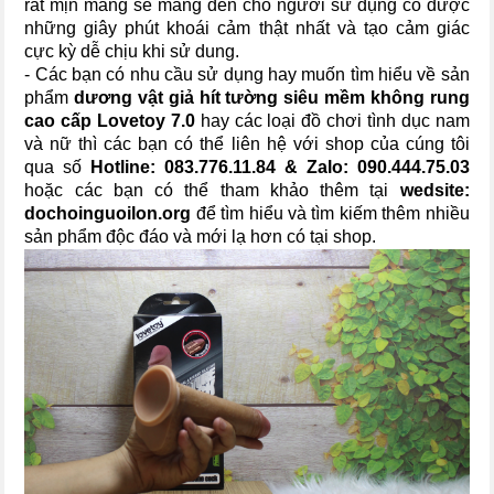
rất mịn màng sẽ mang đến cho người sử dụng có được
những giây phút khoái cảm thật nhất và tạo cảm giác
cực kỳ dễ chịu khi sử dung.
- Các bạn có nhu cầu sử dụng hay muốn tìm hiểu về sản
phẩm
dương vật giả hít tường siêu mềm không rung
cao cấp Lovetoy 7.0
hay các loại đồ chơi tình dục nam
và nữ thì các bạn có thể liên hệ với shop của cúng tôi
qua số
Hotline:
083.776.11.84
& Zalo:
090.444.75.03
hoặc các bạn có thể tham khảo thêm tại
wedsite:
dochoinguoilon.org
để tìm hiểu và tìm kiếm thêm nhiều
sản phẩm độc đáo và mới lạ hơn có tại shop.