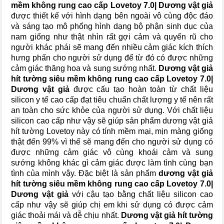
mềm không rung cao cấp Lovetoy 7.0| Dương vật giả
được thiết kế với hình dạng bên ngoài vô cùng độc đáo
và sáng tạo mô phổng hình dạng bộ phận sinh dục của
nam giống như thật nhìn rất gợi cảm và quyến rũ cho
người khác phái sẽ mang đến nhiều cảm giác kích thích
hưng phấn cho người sử dụng để từ đó có được những
cảm giác thăng hoa và sung sướng nhất.
Dương vật giả
hít tường siêu mềm không rung cao cấp Lovetoy 7.0|
Dương vật giả
được cấu tạo hoàn toàn từ chất liệu
silicon y tế cao cấp đạt tiêu chuẩn chất lượng y tế nên rất
an toàn cho sức khỏe của người sử dụng. Với chất liệu
silicon cao cấp như vậy sẽ giúp sản phẩm dương vật giả
hít tường Lovetoy này có tính mềm mại, mịn màng giống
thật đến 99% vì thế sẽ mang đến cho người sử dụng có
được những cảm giác vô cùng khoái cảm và sung
sướng không khác gì cảm giác được làm tình cùng bạn
tình của mình vậy. Đặc biệt là sản phẩm
dương vật giả
hít tường siêu mềm không rung cao cấp Lovetoy 7.0|
Dương vật giả
với cậu tạo bằng chất liệu silicon cao
cấp như vậy sẽ giúp chị em khi sử dụng có được cảm
giác thoải mái và dễ chịu nhất.
Dương vật giả hít tường