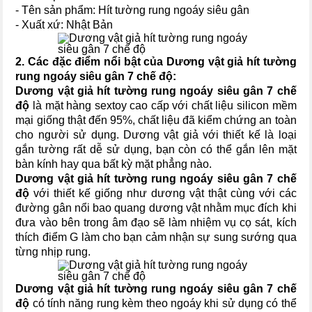
- Tên sản phẩm: Hít tường rung ngoáy siêu gân
- Xuất xứ: Nhật Bản
2. Các đặc điểm nổi bật của
Dương vật giả hít tường
rung ngoáy siêu gân 7 chế độ
:
Dương vật giả hít tường rung ngoáy siêu gân 7 chế
độ
là mặt hàng sextoy cao cấp với chất liệu silicon mềm
mại giống thật đến 95%, chất liệu đã kiểm chứng an toàn
cho người sử dụng. Dương vật giả với thiết kế là loại
gắn tường rất dễ sử dụng, bạn còn có thể gắn lên mặt
bàn kính hay qua bất kỳ mặt phẳng nào.
Dương vật giả hít tường rung ngoáy siêu gân 7 chế
độ
với thiết kế giống như dương vật thật cùng với các
đường gân nổi bao quang dương vật nhằm mục đích khi
đưa vào bên trong âm đạo sẽ làm nhiệm vụ cọ sát, kích
thích điểm G làm cho bạn cảm nhận sự sung sướng qua
từng nhịp rung.
Dương vật giả hít tường rung ngoáy siêu gân 7 chế
độ
có tính năng rung kèm theo ngoáy khi sử dụng có thể