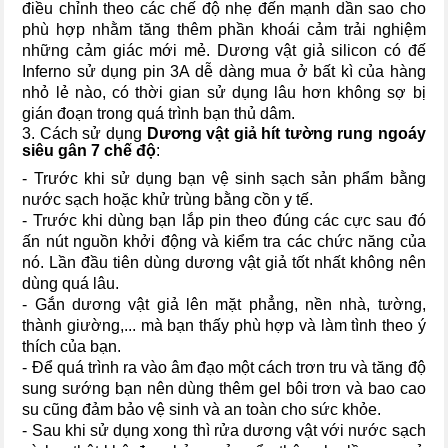
điều chỉnh theo các chế độ nhẹ đến mạnh dần sao cho
phù hợp nhằm tăng thêm phần khoái cảm trải nghiệm
những cảm giác mới mẻ. Dương vật giả silicon có đế
Inferno sử dụng pin 3A dễ dàng mua ở bất kì của hàng
nhỏ lẻ nào, có thời gian sử dụng lâu hơn không sợ bị
gián đoạn trong quá trình bạn thủ dâm.
3. Cách sử dụng
Dương vật giả hít tường rung ngoáy
siêu gân 7 chế độ
:
- Trước khi sử dụng bạn vệ sinh sạch sản phẩm bằng
nước sạch hoặc khử trùng bằng cồn y tế.
- Trước khi dùng bạn lắp pin theo đúng các cực sau đó
ấn nút nguồn khởi động và kiểm tra các chức năng của
nó. Lần đầu tiên dùng dương vật giả tốt nhất không nên
dùng quá lâu.
- Gắn dương vật giả lên mặt phẳng, nền nhà, tường,
thành giường,... mà bạn thấy phù hợp và làm tình theo ý
thích của bạn.
- Để quá trình ra vào âm đạo một cách trơn tru và tăng độ
sung sướng bạn nên dùng thêm gel bôi trơn và bao cao
su cũng đảm bảo vệ sinh và an toàn cho sức khỏe.
- Sau khi sử dụng xong thì rửa dương vật với nước sạch