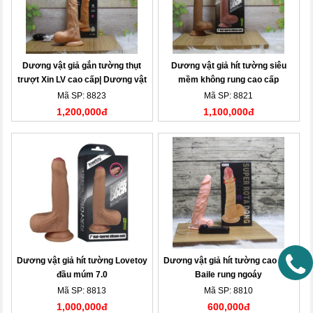
Dương vật giả gắn tường thụt
Dương vật giả hít tường siêu
trượt Xin LV cao cấp| Dương vật
mềm không rung cao cấp
giả
Lovetoy 7.0| Dương vật giả
Mã SP: 8823
Mã SP: 8821
1,200,000đ
1,100,000đ
Dương vật giả hít tường Lovetoy
Dương vật giả hít tường cao cấp
đầu múm 7.0
Baile rung ngoáy
Mã SP: 8813
Mã SP: 8810
1,000,000đ
600,000đ