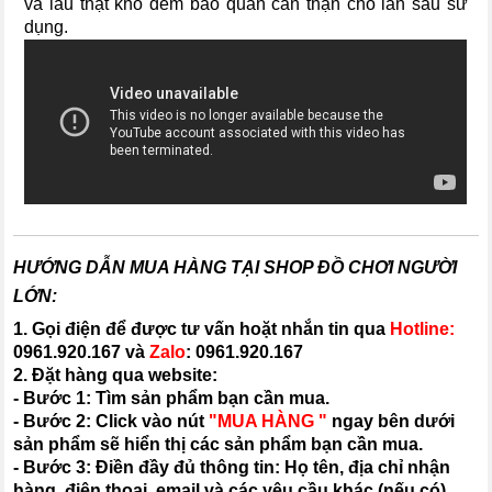
và lau thật khô đem bảo quản cẩn thận cho lần sau sử
dụng.
HƯỚNG DẪN MUA HÀNG TẠI SHOP ĐỒ CHƠI NGƯỜI
LỚN:
1. Gọi điện để được tư vấn hoặt nhắn tin qua
Hotline:
0961.920.167
và
Zalo
:
0961.920.167
2. Đặt hàng qua website:
- Bước 1: Tìm sản phẩm bạn cần mua.
- Bước 2: Click vào nút
"MUA HÀNG "
ngay bên dưới
sản phẩm sẽ hiển thị các sản phẩm bạn cần mua.
- Bước 3: Điền đầy đủ thông tin: Họ tên, địa chỉ nhận
hàng, điện thoại, email và các yêu cầu khác (nếu có).