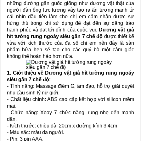
những đường gân guốc giống như dương vật thật của
người đàn ông lực lượng vậy tạo ra ấn tượng mạnh từ
cái nhìn đầu tiên làm cho chị em cảm nhận được sự
hứng thú trong khi sử dụng để đạt đến sự dâng trào
hạnh phúc và đạt tới đỉnh của cuôc vui.
Dương vật giả
hít tường rung ngoáy siêu gân 7 chế độ
được thiết kế
vừa với kích thước của đa số chị em nên đây là sản
phẩm hứa hẹn sẽ tạo cho các quý bà một cảm giác
không thể hoàn hảo hơn nữa.
1. Giới thiệu về
Dương vật giả hít tường rung ngoáy
siêu gân 7 chế độ
:
- Tính năng: Massage điểm G, âm đạo, hỗ trợ giải quyết
nhu cầu sinh lý nữ giới.
- Chất liệu chính: ABS cao cấp kết hợp với silicon mềm
mại.
- Chức năng: Xoay 7 chức năng, rung nhẹ đến mạnh
dần.
- Kích thước: chiều dài 20cm x đường kính 3,4cm
- Màu sắc: màu da người.
- Pin: 3 pin AAA.