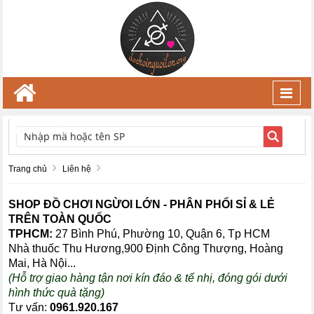
Toggl
navig
TÌM KIẾM
Trang chủ
Liên hệ
SHOP ĐỒ CHƠI NGỪOI LỚN - PHÂN PHỐI SỈ & LẺ
TRÊN TOÀN QUỐC
TPHCM:
27 Bình Phú, Phường 10, Quận 6, Tp HCM
Nhà thuốc Thu Hương,900 Định Công Thượng, Hoàng
Mai, Hà Nội...
(Hỗ trợ giao hàng tận nơi kín đáo & tế nhị, đóng gói dưới
hình thức quà tặng)
Tư vấn:
0961.920.167