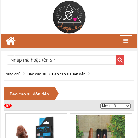
Toggl
navig
TÌM KIẾM
Trang chủ
Bao cao su
Bao cao su đôn dên
Bao cao su đôn dên
57