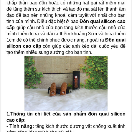
khắp thân bao đôn hoặc có những hạt gai rất mềm mại
để tăng thêm sự kích thích và tạo độ ma sát lên thành âm
đạo để tạo nên những khoái cảm tuyệt vời nhất cho bạn
tình của mình. Điều đặc biệt ở bao
Đôn quai silicon cao
cấp
giúp cậu nhỏ của bạn tăng kích thước cậu nhỏ của
mình thêm to ra và dài ra thêm khoảng 3cm và to ra thêm
1cm để có thể chinh phục được nàng, ngoài ra
Đôn quai
silicon cao cấp
còn giúp các anh kéo dài cuộc yêu để
tạo thêm nhiều sung sướng cho bạn tình.
1.Thông tin chi tiết của sản phẩm đ
ôn quai silicon
cao cấp
:
- Tính năng:
tăng kích thước dương vật chống xuất tinh