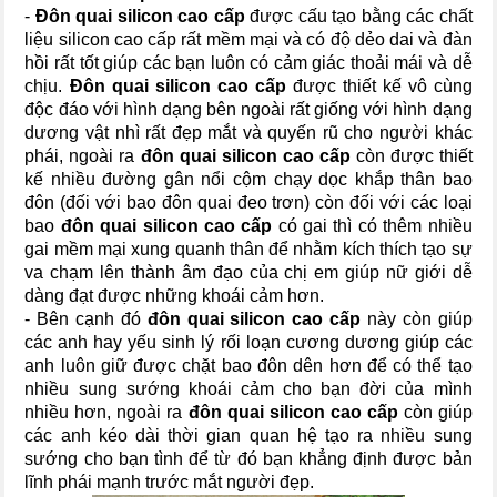
-
Đôn quai silicon cao cấp
được cấu tạo bằng các chất
liệu silicon cao cấp rất mềm mại và có độ dẻo dai và đàn
hồi rất tốt giúp các bạn luôn có cảm giác thoải mái và dễ
chịu.
Đôn quai silicon cao cấp
được thiết kế vô cùng
độc đáo với hình dạng bên ngoài rất giống với hình dạng
dương vật nhì rất đẹp mắt và quyến rũ cho người khác
phái, ngoài ra
đôn quai silicon cao cấp
còn được thiết
kế nhiều đường gân nổi cộm chạy dọc khắp thân bao
đôn (đối với bao đôn quai đeo trơn) còn đối với các loại
bao
đôn quai silicon cao cấp
có gai thì có thêm nhiều
gai mềm mại xung quanh thân để nhằm kích thích tạo sự
va chạm lên thành âm đạo của chị em giúp nữ giới dễ
dàng đạt được những khoái cảm hơn.
- Bên cạnh đó
đôn quai silicon cao cấp
này còn giúp
các anh hay yếu sinh lý rối loạn cương dương giúp các
anh luôn giữ được chặt bao đôn dên hơn để có thể tạo
nhiều sung sướng khoái cảm cho bạn đời của mình
nhiều hơn, ngoài ra
đôn quai silicon cao cấp
còn giúp
các anh kéo dài thời gian quan hệ tạo ra nhiều sung
sướng cho bạn tình để từ đó bạn khẳng định được bản
lĩnh phái mạnh trước mắt người đẹp.