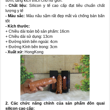
sớm, tăng kích thích cho nữ giới.
- Chất liệu:
Silicon y tế cao cấp đạt tiêu chuẩn chất
lượng y tế
- Màu sắc:
Màu nâu sậm rất đẹp mắt và chống bán bẩn
tốt
- Kích thước:
+ Chiều dài toàn bộ sản phẩm: 16cm
+ Chiều dài sử dụng: 13cm
+ Đường kính bên ngoài: 4cm
+ Đường Kính bên trong: 3cm
- Xuất xứ:
HongKong
2. Các chức năng chính của sản phẩm đ
ôn quai
silicon cao cấp
: