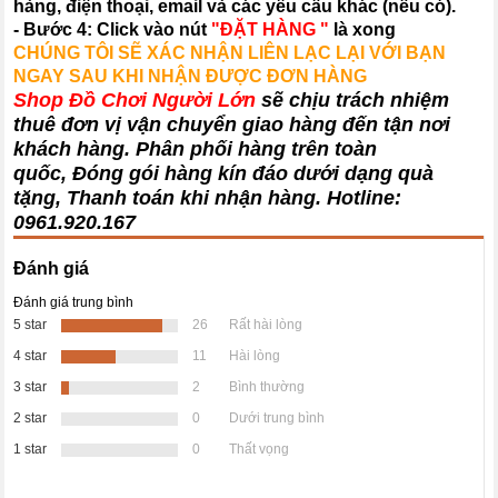
hàng, điện thoại, email và các yêu cầu khác (nếu có).
- Bước 4: Click vào nút
"ĐẶT HÀNG "
là xong
CHÚNG TÔI SẼ XÁC NHẬN LIÊN LẠC LẠI VỚI BẠN
NGAY SAU KHI NHẬN ĐƯỢC ĐƠN HÀNG
Shop Đồ Chơi Người Lớn
sẽ chịu trách nhiệm
thuê đơn vị vận chuyển giao hàng đến tận nơi
khách hàng
. Phân phối hàng trên toàn
quốc, Đóng gói hàng kín đáo dưới dạng quà
tặng, Thanh toán khi nhận hàng. Hotline:
0961.920.167
Đánh giá
Đánh giá trung bình
5 star
26
Rất hài lòng
4 star
11
Hài lòng
3 star
2
Bình thường
2 star
0
Dưới trung bình
1 star
0
Thất vọng