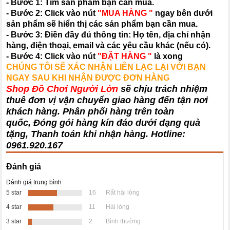
- Bước 1: Tìm sản phẩm bạn cần mua.
- Bước 2: Click vào nút
"MUA HÀNG "
ngay bên dưới
sản phẩm sẽ hiển thị các sản phẩm bạn cần mua.
- Bước 3: Điền đầy đủ thông tin: Họ tên, địa chỉ nhận
hàng, điện thoại, email và các yêu cầu khác (nếu có).
- Bước 4: Click vào nút
"ĐẶT HÀNG "
là xong
CHÚNG TÔI SẼ XÁC NHẬN LIÊN LẠC LẠI VỚI BẠN
NGAY SAU KHI NHẬN ĐƯỢC ĐƠN HÀNG
Shop Đồ Chơi Người Lớn
sẽ chịu trách nhiệm
thuê đơn vị vận chuyển giao hàng đến tận nơi
khách hàng
. Phân phối hàng trên toàn
quốc, Đóng gói hàng kín đáo dưới dạng quà
tặng, Thanh toán khi nhận hàng. Hotline:
0961.920.167
Đánh giá
Đánh giá trung bình
5 star
16
Rất hài lòng
4 star
11
Hài lòng
3 star
2
Bình thường