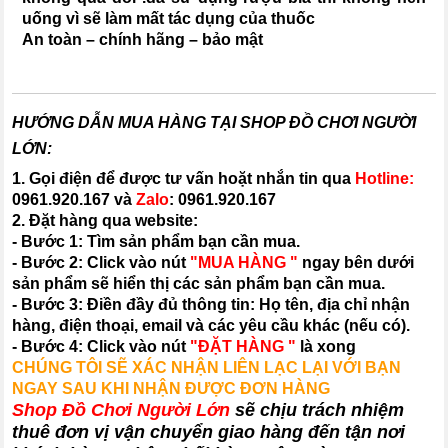
uống vì sẽ làm mất tác dụng của thuốc
An toàn – chính hãng – bảo mật
HƯỚNG DẪN MUA HÀNG TẠI SHOP ĐỒ CHƠI NGƯỜI
LỚN:
1. Gọi điện để được tư vấn hoặt nhắn tin qua
Hotline:
0961.920.167
và
Zalo
:
0961.920.167
2. Đặt hàng qua website:
- Bước 1: Tìm sản phẩm bạn cần mua.
- Bước 2: Click vào nút
"MUA HÀNG "
ngay bên dưới
sản phẩm sẽ hiển thị các sản phẩm bạn cần mua.
- Bước 3: Điền đầy đủ thông tin: Họ tên, địa chỉ nhận
hàng, điện thoại, email và các yêu cầu khác (nếu có).
- Bước 4: Click vào nút
"ĐẶT HÀNG "
là xong
CHÚNG TÔI SẼ XÁC NHẬN LIÊN LẠC LẠI VỚI BẠN
NGAY SAU KHI NHẬN ĐƯỢC ĐƠN HÀNG
Shop Đồ Chơi Người Lớn
sẽ chịu trách nhiệm
thuê đơn vị vận chuyển giao hàng đến tận nơi