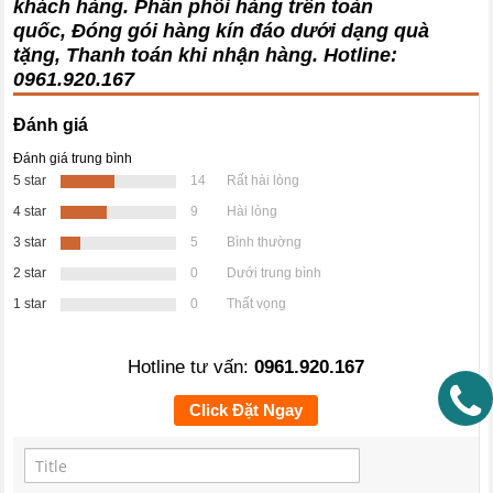
khách hàng
. Phân phối hàng trên toàn
quốc, Đóng gói hàng kín đáo dưới dạng quà
tặng, Thanh toán khi nhận hàng. Hotline:
0961.920.167
Đánh giá
Đánh giá trung bình
5 star
14
Rất hài lòng
4 star
9
Hài lòng
3 star
5
Bình thường
2 star
0
Dưới trung bình
1 star
0
Thất vọng
Hotline tư vấn:
0961.920.167
Click Đặt Ngay