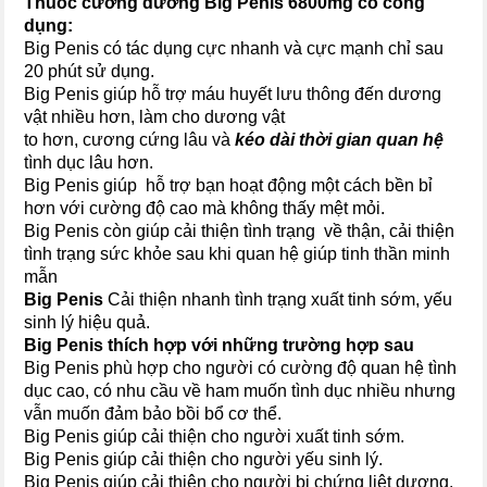
Thuốc cường dương Big Penis 6800mg có công
dụng:
Big Penis có tác dụng cực nhanh và cực mạnh chỉ sau
20 phút sử dụng.
Big Penis giúp hỗ trợ máu huyết lưu thông đến dương
vật nhiều hơn, làm cho dương vật
to hơn, cương cứng lâu và
kéo dài thời gian quan hệ
tình dục lâu hơn.
Big Penis giúp hỗ trợ bạn hoạt động một cách bền bỉ
hơn với cường độ cao mà không thấy mệt mỏi.
Big Penis còn giúp cải thiện tình trạng về thận, cải thiện
tình trạng sức khỏe sau khi quan hệ giúp tinh thần minh
mẫn
Big Penis
Cải thiện nhanh tình trạng xuất tinh sớm, yếu
sinh lý hiệu quả.
Big Penis thích hợp với những trường hợp sau
Big Penis phù hợp cho người có cường độ quan hệ tình
dục cao, có nhu cầu về ham muốn tình dục nhiều nhưng
vẫn muốn đảm bảo bồi bổ cơ thể.
Big Penis giúp cải thiện cho người xuất tinh sớm.
Big Penis giúp cải thiện cho người yếu sinh lý.
Big Penis giúp cải thiện cho người bị chứng liệt dương.