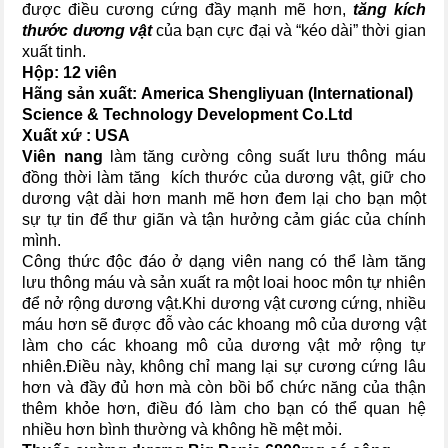
được điều cương cứng đầy mạnh mẽ hơn,
tăng kích
thước dương vật
của bạn cực đại và “kéo dài” thời gian
xuất tinh.
Hộp: 12 viên
Hãng sản xuất:
America Shengliyuan (International)
Science & Technology Development Co.Ltd
Xuất xứ : USA
Viên nang
làm tăng cường công suất lưu thông máu
đồng thời làm tăng kích thước của dương vật, giữ cho
dương vật dài hơn manh mẽ hơn đem lại cho bạn một
sự tự tin để thư giãn và tận hưởng cảm giác của chính
mình.
Công thức độc đáo ở dạng viên nang có thể làm tăng
lưu thông máu và sản xuất ra một loai hooc môn tự nhiên
để nở rộng dương vật.Khi dương vật cương cứng, nhiều
máu hơn sẽ được đỗ vào các khoang mô của dương vật
làm cho các khoang mô của dương vật mở rộng tự
nhiên.Điều này, không chỉ mang lại sự cương cứng lâu
hơn và đầy đủ hơn mà còn bồi bổ chức năng của thận
thêm khỏe hơn, điều đó làm cho bạn có thể quan hệ
nhiều hơn bình thường và không hề mệt mỏi.