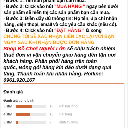
- Bước 1: Tìm sản phẩm bạn cần mua.
- Bước 2: Click vào nút
"MUA HÀNG "
ngay bên dưới
sản phẩm sẽ hiển thị các sản phẩm bạn cần mua.
- Bước 3: Điền đầy đủ thông tin: Họ tên, địa chỉ nhận
hàng, điện thoại, email và các yêu cầu khác (nếu có).
- Bước 4: Click vào nút
"ĐẶT HÀNG "
là xong
CHÚNG TÔI SẼ XÁC NHẬN LIÊN LẠC LẠI VỚI BẠN
NGAY SAU KHI NHẬN ĐƯỢC ĐƠN HÀNG
Shop Đồ Chơi Người Lớn
sẽ chịu trách nhiệm
thuê đơn vị vận chuyển giao hàng đến tận nơi
khách hàng
. Phân phối hàng trên toàn
quốc, Đóng gói hàng kín đáo dưới dạng quà
tặng, Thanh toán khi nhận hàng. Hotline:
0961.920.167
Đánh giá
Đánh giá trung bình
5 star
16
Rất hài lòng
4 star
11
Hài lòng
3 star
2
Bình thường