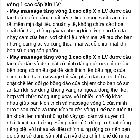
vòng 1 cao cấp Xin LV
:
-
Máy massage tăng vòng 1 cao cấp Xin LV
được cấu
tạo hoàn toàn bằng chất liệu silicon trong suốt cao cấp
rất mềm mịn đạt tiêu chuẩn y tế, không chứa các hóa
chất độc hại, không gây ra những kích ứng cho làn da
nhạy cảm của bạn, với chất liệu mềm mại sẽ tạo cho bạn
những cảm giác vô cùng thoải mái và dễ chịu nhất khi
bạn sử dụng sản phẩm.
-
Máy massage tăng vòng 1 cao cấp Xin LV
được cấu
tạo độc đáo và đẹp mắt có hình dáng một nữa hình cầu
bên trong có nhiều gai để kích thích lên bầu ngực của
chị em, khi bạn massage thì sản phẩm tạo ra lực hút rất
chặt chẽ lên đôi gò bồng đào của chị em cho bạn có sự
an tâm khi sử dụng không văng ra ngoài, đồng thời kết
hợp với chức năng rung xoay với nhiều chế độ khác
nhau giúp bạn kích thích và massage vòng 1 của mình
được săn chắc và tăng kích thước vòng 1 để bạn luôn tự
tin khoát lên mình những bộ váy gợi cảm và quyến rũ
nhất khi đi ra đường. Sản phẩm có 2 động cơ hoạt động
riêng biệt với nhau và điều chỉnh từng động cơ nên bạn
dễ dàng sử dụng sản phhẩm và điều chỉnh chế độ rung