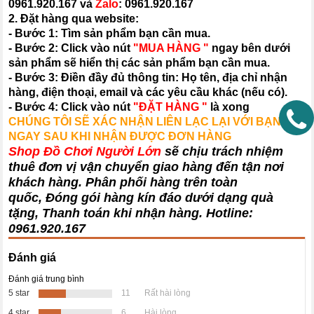
0961.920.167
và
Zalo
:
0961.920.167
2. Đặt hàng qua website:
- Bước 1: Tìm sản phẩm bạn cần mua.
- Bước 2: Click vào nút
"MUA HÀNG "
ngay bên dưới
sản phẩm sẽ hiển thị các sản phẩm bạn cần mua.
- Bước 3: Điền đầy đủ thông tin: Họ tên, địa chỉ nhận
hàng, điện thoại, email và các yêu cầu khác (nếu có).
- Bước 4: Click vào nút
"ĐẶT HÀNG "
là xong
CHÚNG TÔI SẼ XÁC NHẬN LIÊN LẠC LẠI VỚI BẠN
NGAY SAU KHI NHẬN ĐƯỢC ĐƠN HÀNG
Shop Đồ Chơi Người Lớn
sẽ chịu trách nhiệm
thuê đơn vị vận chuyển giao hàng đến tận nơi
khách hàng
. Phân phối hàng trên toàn
quốc, Đóng gói hàng kín đáo dưới dạng quà
tặng, Thanh toán khi nhận hàng. Hotline:
0961.920.167
Đánh giá
Đánh giá trung bình
5 star
11
Rất hài lòng
4 star
6
Hài lòng