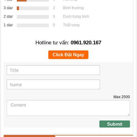
3 star
2
Bình thường
2 star
0
Dưới trung bình
1 star
0
Thất vọng
Hotline tư vấn:
0961.920.167
Click Đặt Ngay
Max
2500
Submit