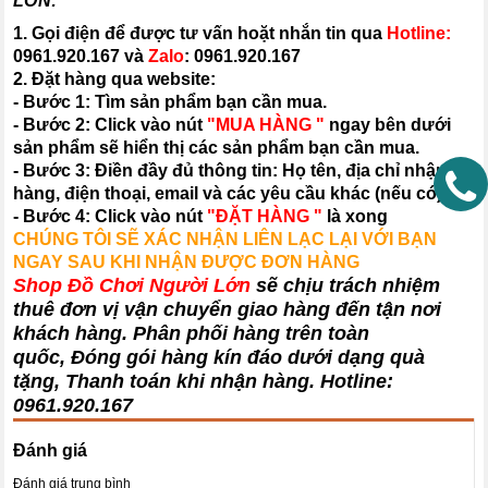
LỚN:
1. Gọi điện để được tư vấn hoặt nhắn tin qua
Hotline:
0961.920.167
và
Zalo
:
0961.920.167
2. Đặt hàng qua website:
- Bước 1: Tìm sản phẩm bạn cần mua.
- Bước 2: Click vào nút
"MUA HÀNG "
ngay bên dưới
sản phẩm sẽ hiển thị các sản phẩm bạn cần mua.
- Bước 3: Điền đầy đủ thông tin: Họ tên, địa chỉ nhận
hàng, điện thoại, email và các yêu cầu khác (nếu có).
- Bước 4: Click vào nút
"ĐẶT HÀNG "
là xong
CHÚNG TÔI SẼ XÁC NHẬN LIÊN LẠC LẠI VỚI BẠN
NGAY SAU KHI NHẬN ĐƯỢC ĐƠN HÀNG
Shop Đồ Chơi Người Lớn
sẽ chịu trách nhiệm
thuê đơn vị vận chuyển giao hàng đến tận nơi
khách hàng
. Phân phối hàng trên toàn
quốc, Đóng gói hàng kín đáo dưới dạng quà
tặng, Thanh toán khi nhận hàng. Hotline:
0961.920.167
Đánh giá
Đánh giá trung bình