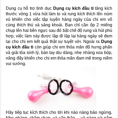
Dụng cụ hỗ trợ tình dục
Dụng cụ kích đầu ti
tăng kích
thước vòng 1 vừa hút làm to và rung kích thích lên núm
vú khiến cho việc tập luyện hàng ngày của chị em vô
cùng thích thú và sảng khoái. Bạn chỉ cần ốp 2 miếng
chụp lên hai bên ngực sau đó bật chế độ rung và hút phù
hợp, việc làm này được lặp đi lặp lại hàng ngày sẽ đem
lại cho chị em kết quả thật sự tuyệt vời. Ngoài ra
Dụng
cụ kích đầu ti
còn giúp chị em thỏa mãn độ hưng phấn
và giải tỏa sinh lý, bàn tay dịu dàng, nhẹ nhàng xoa bóp,
nâng đẩy khiến cho chị em thỏa mãn đam mê trong niềm
vui sướng.
Hãy tiếp tục kích thích cho tới khi nào nàng bảo ngừng.
Nhẹ nhàng, chậm chạp, và cẩn thận,... và nàng cứ nằm