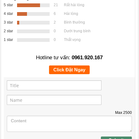
5 star
21
Rất hài lòng
4 star
6
Hài lòng
3 star
2
Bình thường
2 star
0
Dưới trung bình
1 star
0
Thất vọng
Hotline tư vấn:
0961.920.167
Click Đặt Ngay
Max
2500