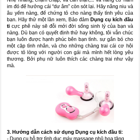
im đó để hưởng cái “dư âm” còn sót lại. Hãy nâng niu và
âu yếm nàng, để chứng tỏ cho nàng thấy tình yêu của
bạn. Hãy thử một lần xem, Bảo đảm
Dụng cụ kích đầu
ti
cực phê này sẽ đỗi mới đời sống sinh lý của bạn và
nàng. Dù bạn có quyết định thử hay không, tôi vẫn chúc
bạn luôn được hạnh phúc bên bạn tình. sự gắn bó cho
một cặp tình nhân, và cho những chàng trai cái cơ hội
được tỏ lòng với người con gái mà mình hết lòng yêu
thương. Bởi phụ nữ luôn thích các chàng trai như vậy
mà.
3. Hướng dẫn cách sử dụng
Dụng cụ kích đầu ti
:
- Dụng cụ hỗ trợ tình dục máy massage nhũ hoa tăng