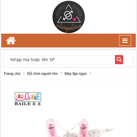
Toggl
navig
TÌM KIẾM
Trang chủ
Đồ chơi người lớn
Máy tập ngực