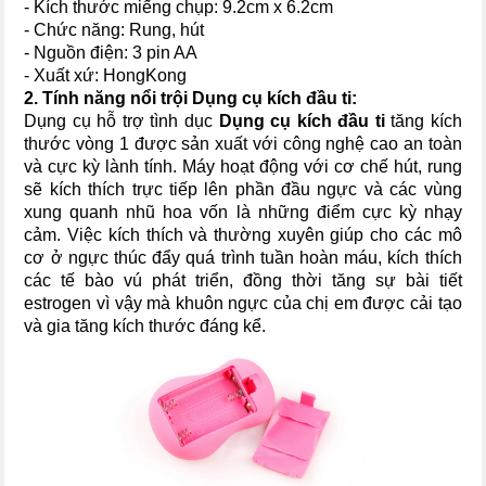
- Kích thước miếng chụp: 9.2cm x 6.2cm
- Chức năng: Rung, hút
- Nguồn điện: 3 pin AA
- Xuất xứ: HongKong
2. Tính năng nổi trội
Dụng cụ kích đầu ti
:
Dụng cụ hỗ trợ tình dục
Dụng cụ kích đầu ti
tăng kích
thước vòng 1 được sản xuất với công nghệ cao an toàn
và cực kỳ lành tính. Máy hoạt động với cơ chế hút, rung
sẽ kích thích trực tiếp lên phần đầu ngực và các vùng
xung quanh nhũ hoa vốn là những điểm cực kỳ nhạy
cảm. Việc kích thích và thường xuyên giúp cho các mô
cơ ở ngực thúc đẩy quá trình tuần hoàn máu, kích thích
các tế bào vú phát triển, đồng thời tăng sự bài tiết
estrogen vì vậy mà khuôn ngực của chị em được cải tạo
và gia tăng kích thước đáng kể.