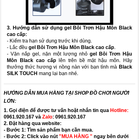
3. Hướng dẫn sử dụng
gel Bôi Trơn Hậu Môn Black
cao cấp
:
- Kiểm tra hạn sử dụng trước khi dùng.
- Lắc đều
gel Bôi Trơn Hậu Môn Black cao cấp
.
- Vặn nắp gel, nặn một lượng nhỏ
gel Bôi Trơn Hậu
Môn Black cao cấp
lên trên bề mặt hậu môn. Hãy
thưởng thức hương vị nồng nàn với bạn tình mà
Black
SILK TOUCH
mang lại bạn nhé.
HƯỚNG DẪN MUA HÀNG TẠI SHOP ĐỒ CHƠI NGƯỜI
LỚN:
1. Gọi điện để được tư vấn hoặt nhắn tin qua
Hotline:
0961.920.167
và
Zalo
:
0961.920.167
2. Đặt hàng qua website:
- Bước 1: Tìm sản phẩm bạn cần mua.
- Bước 2: Click vào nút
"MUA HÀNG "
ngay bên dưới