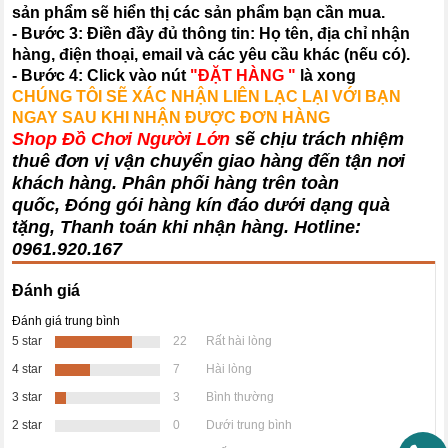
sản phẩm sẽ hiển thị các sản phẩm bạn cần mua.
- Bước 3: Điền đầy đủ thông tin: Họ tên, địa chỉ nhận
hàng, điện thoại, email và các yêu cầu khác (nếu có).
- Bước 4: Click vào nút
"ĐẶT HÀNG "
là xong
CHÚNG TÔI SẼ XÁC NHẬN LIÊN LẠC LẠI VỚI BẠN
NGAY SAU KHI NHẬN ĐƯỢC ĐƠN HÀNG
Shop Đồ Chơi Người Lớn
sẽ chịu trách nhiệm
thuê đơn vị vận chuyển giao hàng đến tận nơi
khách hàng
. Phân phối hàng trên toàn
quốc, Đóng gói hàng kín đáo dưới dạng quà
tặng, Thanh toán khi nhận hàng. Hotline:
0961.920.167
Đánh giá
Đánh giá trung bình
5 star
22
Rất hài lòng
4 star
7
Hài lòng
3 star
3
Bình thường
2 star
0
Dưới trung bình