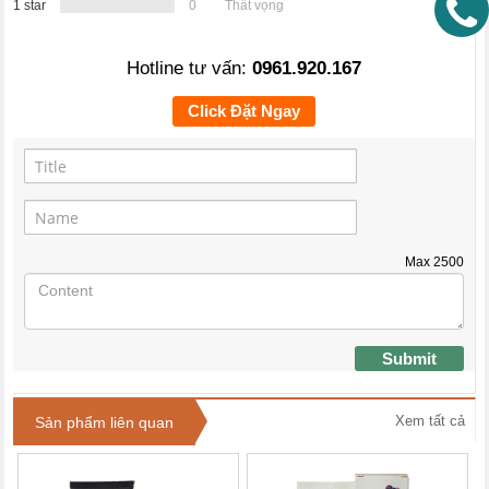
1 star
0
Thất vọng
Hotline tư vấn:
0961.920.167
Click Đặt Ngay
Max
2500
Submit
Xem tất cả
Sản phẩm liên quan