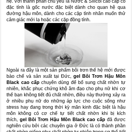
hệ. Với thành phần chủ yếu là Nước & Silicol cao cấp có
đặc tính là gốc nước đặc biệt dành cho quan hệ qua
đường hậu môn, dành cho các cặp tình nhân muốn thử
cảm giác mới lạ hoặc các cặp đồng tính.
Ngoài ra đây là một sản phẩm bôi trơn thế hệ mới được
bào chế và sản xuất tại Đức,
gel Bôi Trơn Hậu Môn
Black cao cấp
chuyên dùng để bổ sung chất nhờn tự
nhiên, khắc phục chứng khô âm đạo cho phụ nữ khi cơ
thể bạn không tiết đủ chất nhờn, điều này thường xảy ra
ở nhiều phụ nữ do những áp lực cho cuộc sống như
stress hay đang trong thời kỳ mãn kinh đặc biệt là hậu
môn không có cơ chế tự tiết chất nhờn khi bị kích
thích,
gel Bôi Trơn Hậu Môn Black cao cấp
đã được
nghiên cứu bởi các chuyên gia ở Đức là có thành phần
chất nhờn giống như chất nhờn tự nhiên trong cơ thể tiết