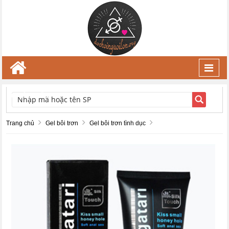
Toggl
navig
TÌM KIẾM
Trang chủ
Gel bôi trơn
Gel bôi trơn tình dục