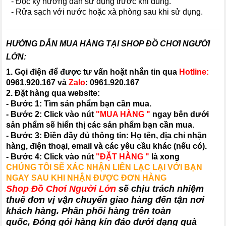
- Đọc kỹ hướng dẫn sử dụng trước khi dùng.
- Rửa sạch với nước hoặc xà phòng sau khi sử dụng.
HƯỚNG DẪN MUA HÀNG TẠI SHOP ĐỒ CHƠI NGƯỜI
LỚN:
1. Gọi điện để được tư vấn hoặt nhắn tin qua
Hotline:
0961.920.167
và
Zalo
:
0961.920.167
2. Đặt hàng qua website:
- Bước 1: Tìm sản phẩm bạn cần mua.
- Bước 2: Click vào nút
"MUA HÀNG "
ngay bên dưới
sản phẩm sẽ hiển thị các sản phẩm bạn cần mua.
- Bước 3: Điền đầy đủ thông tin: Họ tên, địa chỉ nhận
hàng, điện thoại, email và các yêu cầu khác (nếu có).
- Bước 4: Click vào nút
"ĐẶT HÀNG "
là xong
CHÚNG TÔI SẼ XÁC NHẬN LIÊN LẠC LẠI VỚI BẠN
NGAY SAU KHI NHẬN ĐƯỢC ĐƠN HÀNG
Shop Đồ Chơi Người Lớn
sẽ chịu trách nhiệm
thuê đơn vị vận chuyển giao hàng đến tận nơi
khách hàng
. Phân phối hàng trên toàn
quốc, Đóng gói hàng kín đáo dưới dạng quà