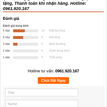
tặng, Thanh toán khi nhận hàng. Hotline:
0961.920.167
Đánh giá
Đánh giá trung bình
5 star
14
Rất hài lòng
4 star
9
Hài lòng
3 star
5
Bình thường
2 star
0
Dưới trung bình
1 star
0
Thất vọng
Hotline tư vấn:
0961.920.167
Click Đặt Ngay