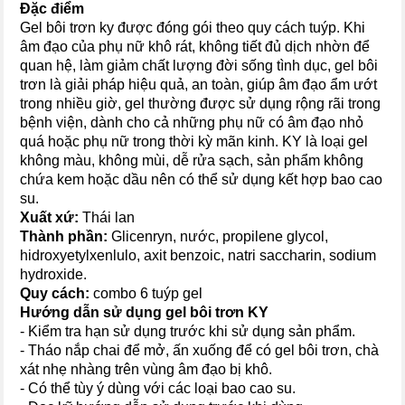
Đặc điểm
Gel bôi trơn ky được đóng gói theo quy cách tuýp. Khi
âm đạo của phụ nữ khô rát, không tiết đủ dịch nhờn để
quan hệ, làm giảm chất lượng đời sống tình dục, gel bôi
trơn là giải pháp hiệu quả, an toàn, giúp âm đạo ẩm ướt
trong nhiều giờ, gel thường được sử dụng rộng rãi trong
bệnh viện, dành cho cả những phụ nữ có âm đạo nhỏ
quá hoặc phụ nữ trong thời kỳ mãn kinh. KY là loại gel
không màu, không mùi, dễ rửa sạch, sản phẩm không
chứa kem hoặc dầu nên có thể sử dụng kết hợp bao cao
su.
Xuất xứ:
Thái lan
Thành phần:
Glicenryn, nước, propilene glycol,
hidroxyetylxenlulo, axit benzoic, natri saccharin, sodium
hydroxide.
Quy cách:
combo 6 tuýp gel
Hướng dẫn sử dụng gel bôi trơn KY
- Kiểm tra hạn sử dụng trước khi sử dụng sản phẩm.
- Tháo nắp chai để mở, ấn xuống để có gel bôi trơn, chà
xát nhẹ nhàng trên vùng âm đạo bị khô.
- Có thể tùy ý dùng với các loại bao cao su.