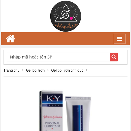
Toggl
navig
TÌM KIẾM
Trang chủ
Gel bôi trơn
Gel bôi trơn tình dục