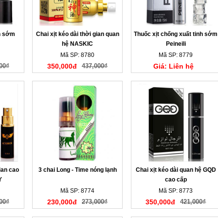
nh sớm
Chai xịt kéo dài thời gian quan
Thuốc xịt chống xuất tinh sớm
hệ NASKIC
Peineili
Mã SP: 8780
Mã SP: 8779
00₫
350,000đ
437,000₫
Giá: Liên hệ
gian cao
3 chai Long - Time nóng lạnh
Chai xịt kéo dài quan hệ GQD
Y
cao cấp
Mã SP: 8774
Mã SP: 8773
00₫
230,000đ
273,000₫
350,000đ
421,000₫