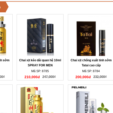
n
inh sớm
Chai xịt kéo dài quan hệ 10ml
Chai xịt chống xuất tinh sớm
SPRAY FOR MEN
Tatai cao cấp
Mã SP: 8785
Mã SP: 8784
00₫
210,000đ
247,000₫
200,000đ
232,000₫