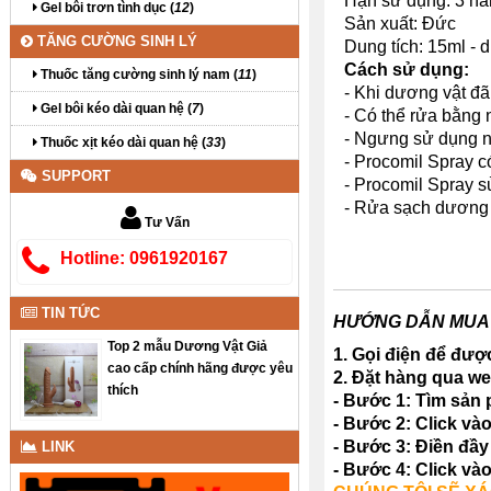
Hạn sử dụng: 3 n
Gel bôi trơn tình dục (
12
)
Sản xuất: Đức
TĂNG CƯỜNG SINH LÝ
Dung tích: 15ml - 
Cách sử dụng:
Thuốc tăng cường sinh lý nam (
11
)
- Khi dương vật đã 
Gel bôi kéo dài quan hệ (
7
)
- Có thể rửa bằng 
- Ngưng sử dụng nế
Thuốc xịt kéo dài quan hệ (
33
)
- Procomil Spray c
SUPPORT
- Procomil Spray s
- Rửa sạch dương 
Tư Vấn
Hotline: 0961920167
TIN TỨC
HƯỚNG DẪN MUA 
Top 2 mẫu Dương Vật Giả
1. Gọi điện để đượ
cao cấp chính hãng được yêu
2. Đặt hàng qua we
thích
- Bước 1: Tìm sản
- Bước 2: Click và
- Bước 3: Điền đầy 
LINK
- Bước 4: Click và