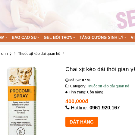
AM
BAO CAO SU
GEL BÔI TRƠN
TĂNG CƯỜNG SINH LÝ
V
sinh lý
Thuốc xịt kéo dài quan hệ
Chai xịt kéo dài thời gian 
Mã SP:
8778
Category:
Thuốc xịt kéo dài quan hệ
Tình trạng: Còn hàng
400,000đ
Hotline:
0961.920.167