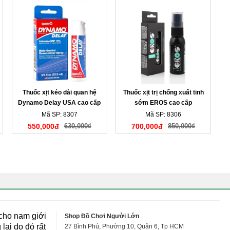
Thuốc xịt kéo dài quan hệ
Thuốc xịt trị chống xuất tinh
Dynamo Delay USA cao cấp
sớm EROS cao cấp
Mã SP: 8307
Mã SP: 8306
550,000đ
630,000₫
700,000đ
850,000₫
cho nam giới
Shop Đồ Chơi Người Lớn
lại do đó rất
27 Bình Phú, Phường 10, Quận 6, Tp HCM