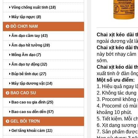
Vòng chống xuất tinh (
18
)
Máy tập ngực (
8
)
ĐỒ CHƠI NAM
Chai xịt kéo dài 
Âm đạo cầm tay (
43
)
ngoài dương vật l
Âm đạo hít tường (
28
)
Chai xịt kéo dài 
này bớt nhạy cảm h
Mông Âm đạo (
7
)
sớm.
Âm đạo tự động (
32
)
Chai xịt kéo dài 
xuất tinh ở đàn ôn
Búp bê tình dục (
27
)
Một số ưu điểm:
Máy tập dương vật (
14
)
1. Hiệu quả ngay l
2. Không tác dụng 
BAO CAO SU
3. Procomil không
Bao cao su gia đình (
25
)
4. Procomil có mùi
Bao cao su đôn dên (
57
)
khoảng 10 phút.
5. Tiết kiệm. Mỗi 
GEL BÔI TRƠN
6. Xịt dạng sương
Gel tăng khoái cảm (
11
)
7. Sản phẩm được t