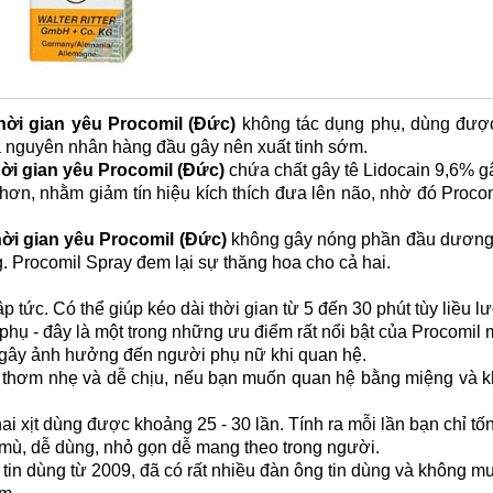
thời gian yêu Procomil (Đức)
không tác dụng phụ, dùng đượ
à nguyên nhân hàng đầu gây nên xuất tinh sớm.
thời gian yêu Procomil (Đức)
chứa chất gây tê Lidocain 9,6% gâ
ơn, nhằm giảm tín hiệu kích thích đưa lên não, nhờ đó Procom
thời gian yêu Procomil (Đức)
không gây nóng phần đầu dương 
g. Procomil Spray đem lại sự thăng hoa cho cả hai.
ập tức. Có thể giúp kéo dài thời gian từ 5 đến 30 phút tùy liều
phụ - đây là một trong những ưu điểm rất nổi bật của Procomil 
 gây ảnh hưởng đến người phụ nữ khi quan hệ.
 thơm nhẹ và dễ chịu, nếu bạn muốn quan hệ bằng miệng và khô
chai xịt dùng được khoảng 25 - 30 lần. Tính ra mỗi lần bạn chỉ 
 mù, dễ dùng, nhỏ gọn dễ mang theo trong người.
in dùng từ 2009, đã có rất nhiều đàn ông tin dùng và không m