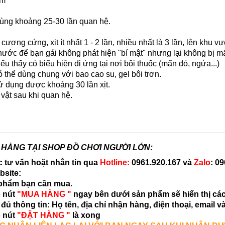
ăm
dùng khoảng 25-30 lần quan hệ.
cương cứng, xịt ít nhất 1 - 2 lần, nhiều nhất là 3 lần, lên khu
nước để bạn gái không phát hiện "bí mật" nhưng lại không bị m
u thấy có biểu hiện dị ứng tại nơi bôi thuốc (mẩn đỏ, ngứa...)
ó thể dùng chung với bao cao su, gel bôi trơn.
ử dụng được khoảng 30 lần xịt.
vật sau khi quan hệ.
HÀNG TẠI SHOP ĐỒ CHƠI NGƯỜI LỚN:
c tư vấn hoặt nhắn tin qua
Hotline:
0961.920.167
và
Zalo
:
09
bsite:
 phẩm bạn cần mua.
o nút
"MUA HÀNG "
ngay bên dưới sản phẩm sẽ hiển thị cá
đủ thông tin: Họ tên, địa chỉ nhận hàng, điện thoại, email v
o nút
"ĐẶT HÀNG "
là xong