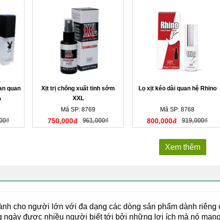
ian quan
Xịt trị chống xuất tinh sớm
Lọ xịt kéo dài quan hệ Rhino
A
XXL
Mã SP: 8769
Mã SP: 8768
00₫
750,000đ
961,000₫
800,000đ
919,000₫
Xem thêm
dành cho người lớn với đa dạng các dòng sản phẩm dành riêng 
 ngày được nhiều người biết tới bởi những lợi ích mà nó mang 