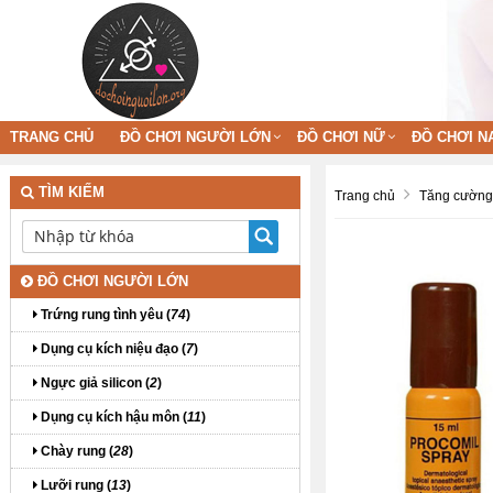
TRANG CHỦ
ĐỒ CHƠI NGƯỜI LỚN
ĐỒ CHƠI NỮ
ĐỒ CHƠI N
TÌM KIẾM
Trang chủ
Tăng cường 
ĐỒ CHƠI NGƯỜI LỚN
Trứng rung tình yêu (
74
)
Dụng cụ kích niệu đạo (
7
)
Ngực giả silicon (
2
)
Dụng cụ kích hậu môn (
11
)
Chày rung (
28
)
Lưỡi rung (
13
)