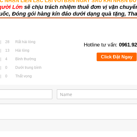
C NHẬN LIÊN LẠC LẠI VỚI BẠN NGAY SAU KHI NHẬN 
gười Lớn
sẽ chịu trách nhiệm thuê đơn vị vận chuyể
uốc, Đóng gói hàng kín đáo dưới dạng quà tặng, Tha
28
Rất hài lòng
Hotline tư vấn:
0961.92
13
Hài lòng
Click Đặt Ngay
4
Bình thường
0
Dưới trung bình
0
Thất vọng