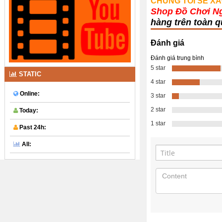
CHÚNG TÔI SẼ XÁ
Shop Đồ Chơi N
hàng trên toàn q
Đánh giá
Đánh giá trung bình
5 star
STATIC
4 star
Online:
3 star
2 star
Today:
1 star
Past 24h:
All: