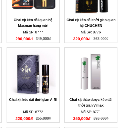
Chai xịt kéo dài quan hệ
Chai xịt kéo dài thời gian quan
Maxman hàng mới
hệ CHUCHEN
Mã SP: 8777
Mã SP: 8776
290,000đ
349,000₫
320,000đ
363,000₫
Chai xịt kéo dài thời gian A-RI
Chai xịt thảo dược kéo dài
thời gian Vimax
Mã SP: 8772
Mã SP: 8771
220,000đ
255,000₫
350,000đ
393,000₫