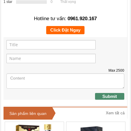
1 star
0
Thất vọng
Hotline tư vấn:
0961.920.167
Click Đặt Ngay
Max
2500
Submit
Xem tất cả
Sản phẩm liên quan