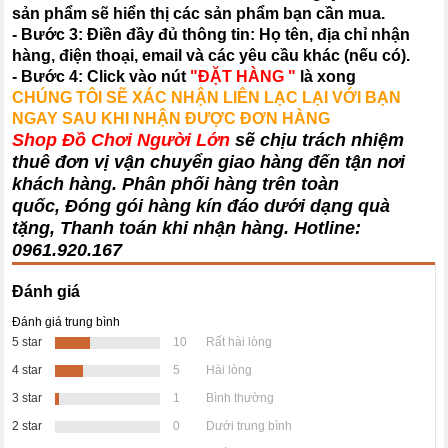
sản phẩm sẽ hiển thị các sản phẩm bạn cần mua.
- Bước 3: Điền đầy đủ thông tin: Họ tên, địa chỉ nhận
hàng, điện thoại, email và các yêu cầu khác (nếu có).
- Bước 4: Click vào nút
"ĐẶT HÀNG "
là xong
CHÚNG TÔI SẼ XÁC NHẬN LIÊN LẠC LẠI VỚI BẠN
NGAY SAU KHI NHẬN ĐƯỢC ĐƠN HÀNG
Shop Đồ Chơi Người Lớn
sẽ chịu trách nhiệm
thuê đơn vị vận chuyển giao hàng đến tận nơi
khách hàng
. Phân phối hàng trên toàn
quốc, Đóng gói hàng kín đáo dưới dạng quà
tặng, Thanh toán khi nhận hàng. Hotline:
0961.920.167
Đánh giá
Đánh giá trung bình
5 star
10
Rất hài lòng
4 star
5
Hài lòng
3 star
1
Bình thường
2 star
0
Dưới trung bình