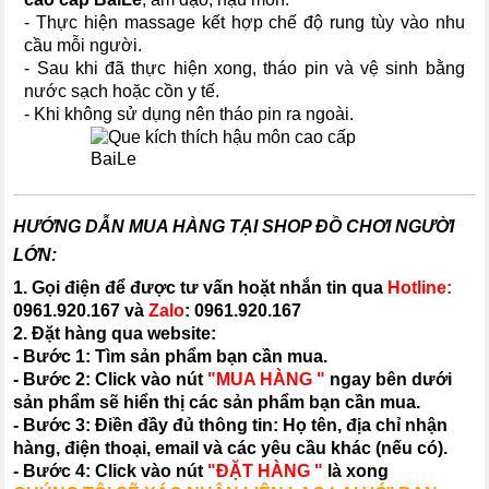
- Thực hiện massage kết hợp chế độ rung tùy vào nhu
cầu mỗi người.
- Sau khi đã thực hiện xong, tháo pin và vệ sinh bằng
nước sạch hoặc cồn y tế.
- Khi không sử dụng nên tháo pin ra ngoài.
HƯỚNG DẪN MUA HÀNG TẠI SHOP ĐỒ CHƠI NGƯỜI
LỚN:
1. Gọi điện để được tư vấn hoặt nhắn tin qua
Hotline:
0961.920.167
và
Zalo
:
0961.920.167
2. Đặt hàng qua website:
- Bước 1: Tìm sản phẩm bạn cần mua.
- Bước 2: Click vào nút
"MUA HÀNG "
ngay bên dưới
sản phẩm sẽ hiển thị các sản phẩm bạn cần mua.
- Bước 3: Điền đầy đủ thông tin: Họ tên, địa chỉ nhận
hàng, điện thoại, email và các yêu cầu khác (nếu có).
- Bước 4: Click vào nút
"ĐẶT HÀNG "
là xong