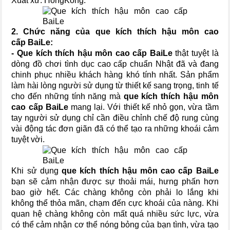
Xuất xứ: HongKong.
2. Chức năng của
que kích thích hậu môn cao
cấp BaiLe
:
- Que kích thích hậu môn cao cấp BaiLe
thật tuyệt là
dòng đồ chơi tình dục cao cấp chuẩn Nhật đã và đang
chinh phục nhiều khách hàng khó tính nhất. Sản phẩm
làm hài lòng người sử dụng từ thiết kế sang trọng, tinh tế
cho đến những tính năng mà
que kích thích hậu môn
cao cấp BaiLe
mang lại. Với thiết kế nhỏ gọn, vừa tầm
tay người sử dụng chỉ cần điều chỉnh chế độ rung cùng
vài động tác đơn giãn đã có thể tạo ra những khoái cảm
tuyệt vời.
Khi sử dụng
que kích thích hậu môn cao cấp BaiLe
bạn sẽ cảm nhận được sự thoải mái, hưng phấn hơn
bao giờ hết. Các chàng không còn phải lo lắng khi
không thể thỏa mãn, chạm đến cực khoái của nàng. Khi
quan hệ chàng không còn mất quá nhiều sức lực, vừa
có thể cảm nhận cơ thể nóng bỏng của bạn tình, vừa tạo