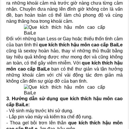
ra những khoái cảm mà trước giờ nàng chưa từng cảm
nhận. Chuyện đưa nàng lên đỉnh giờ không còn là vấn
đề, bạn hoàn toàn có thể làm chủ phong độ và cùng
nàng thăng hoa trong khoái cảm.
Đối với những bạn Less or Gay hoặc thiếu thốn tình cảm
của bạn tình thì
que kích thích hậu môn cao cấp BaiLe
cũng là sextoy hoàn hảo, thay vì những thủ thuật bằng
tay hiệu quả không được như mong đợi và cũng không
an toàn, có thể gây viêm nhiễm. Với
que kích thích hậu
môn cao cấp BaiLe
bạn có thể thư giản và tận hưởng
những khoái cảm với chỉ vài động tác đơn giản mà
không cần đến sự giúp đỡ của bạn tình.
3. Hướng dẫn sử dụng
que kích thích hậu môn cao
cấp BaiLe
:
- Vệ sinh máy trước khi sử dụng.
- Lắp pin vào máy và kiểm tra chế độ rung.
- Thoa gel bôi trơn lên thân
que kích thích hậu môn
cao cấp BaiLe
, âm đạo, hậu môn.