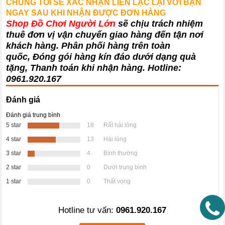
CHÚNG TÔI SẼ XÁC NHẬN LIÊN LẠC LẠI VỚI BẠN
NGAY SAU KHI NHẬN ĐƯỢC ĐƠN HÀNG
Shop Đồ Chơi Người Lớn
sẽ chịu trách nhiệm
thuê đơn vị vận chuyển giao hàng đến tận nơi
khách hàng
. Phân phối hàng trên toàn
quốc, Đóng gói hàng kín đáo dưới dạng quà
tặng, Thanh toán khi nhận hàng. Hotline:
0961.920.167
Đánh giá
Đánh giá trung bình
5 star
18
Rất hài lòng
4 star
13
Hài lòng
3 star
4
Bình thường
2 star
0
Dưới trung bình
1 star
0
Thất vọng
Hotline tư vấn:
0961.920.167