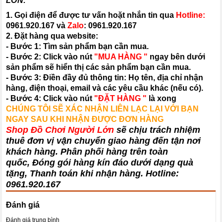
LỚN:
1. Gọi điện để được tư vấn hoặt nhắn tin qua
Hotline:
0961.920.167
và
Zalo
:
0961.920.167
2. Đặt hàng qua website:
- Bước 1: Tìm sản phẩm bạn cần mua.
- Bước 2: Click vào nút
"MUA HÀNG "
ngay bên dưới
sản phẩm sẽ hiển thị các sản phẩm bạn cần mua.
- Bước 3: Điền đầy đủ thông tin: Họ tên, địa chỉ nhận
hàng, điện thoại, email và các yêu cầu khác (nếu có).
- Bước 4: Click vào nút
"ĐẶT HÀNG "
là xong
CHÚNG TÔI SẼ XÁC NHẬN LIÊN LẠC LẠI VỚI BẠN
NGAY SAU KHI NHẬN ĐƯỢC ĐƠN HÀNG
Shop Đồ Chơi Người Lớn
sẽ chịu trách nhiệm
thuê đơn vị vận chuyển giao hàng đến tận nơi
khách hàng
. Phân phối hàng trên toàn
quốc, Đóng gói hàng kín đáo dưới dạng quà
tặng, Thanh toán khi nhận hàng. Hotline:
0961.920.167
Đánh giá
Đánh giá trung bình