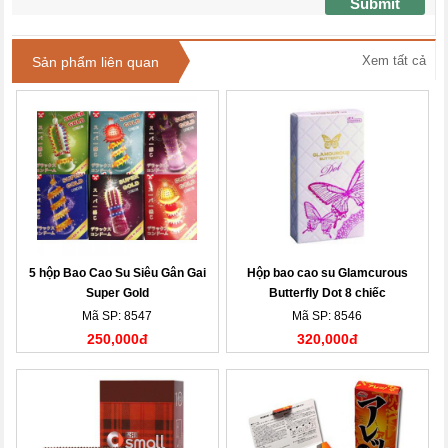
Submit
Xem tất cả
Sản phẩm liên quan
5 hộp Bao Cao Su Siêu Gân Gai
Hộp bao cao su Glamcurous
Super Gold
Butterfly Dot 8 chiếc
Mã SP: 8547
Mã SP: 8546
250,000đ
320,000đ