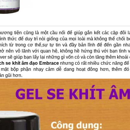
hương tiện cũng là một cầu nối để giúp gắn kết các cặp đôi l
ình thức để duy trì nòi giống của mọi loài mà không thể chối 
hích từ trong cơ thể,sự tự tin và đầy bản lĩnh để đến gần 
rở nên vô lãnh với quan hệ, không hề hứng thú với bạn tình v
ver sẽ giúp bạn lấy lại những gì vốn có và còn tăng thêm khoái
hích se khít âm đạo Embrace
nhưng có rất nhiều chức năng để b
 mặt bộp phận nhạy cảm dễ dang hoạt đông hơn, thêm đó n
ần gũi hơn.