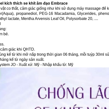
el kích thích se khít âm đạo Embrace
vật co thắt, cảm giác giống như khi sử dụng máy massage để k
(Aqua), propanediol, PEG-16 Macadamia, Glycerides, phenoxye
yl lactate, Mentha Arvensis Leaf Oil, Polysorbate 20, ....
l
ùng:
m bé.
.
ss.
 cảm giác khi QHTD.
g kể từ khi mở nắp trong thời gian 06 tháng, mỗi tuýp 30ml s
háng kể từ ngày sản xuất.
stem JO - Xuất xứ: Mỹ - Nhập khẩu từ: Mỹ