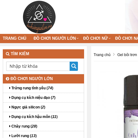
TRANG CHỦ
ĐỒ CHƠI NGƯỜI LỚN
ĐỒ CHƠI NỮ
ĐỒ CHƠI N
TÌM KIẾM
Trang chủ
Gel bôi trơn
ĐỒ CHƠI NGƯỜI LỚN
Trứng rung tình yêu (
74
)
Dụng cụ kích niệu đạo (
7
)
Ngực giả silicon (
2
)
Dụng cụ kích hậu môn (
11
)
Chày rung (
28
)
Lưỡi rung (
13
)