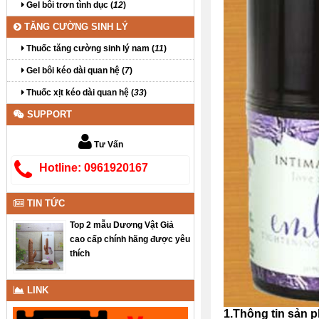
Gel bôi trơn tình dục (
12
)
TĂNG CƯỜNG SINH LÝ
Thuốc tăng cường sinh lý nam (
11
)
Gel bôi kéo dài quan hệ (
7
)
Thuốc xịt kéo dài quan hệ (
33
)
SUPPORT
Tư Vấn
Hotline: 0961920167
TIN TỨC
Top 2 mẫu Dương Vật Giả
cao cấp chính hãng được yêu
thích
LINK
1.Thông tin sản 