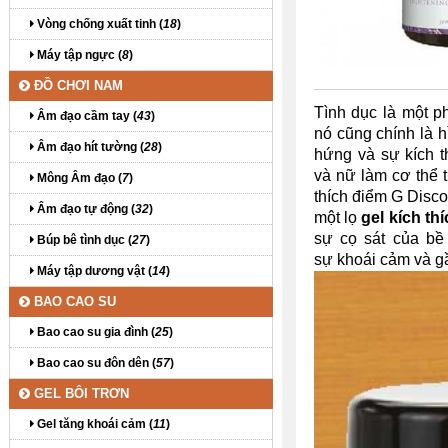
Vòng chống xuất tinh (
18
)
Máy tập ngực (
8
)
ĐỒ CHƠI NAM
Tình dục là một p
Âm đạo cầm tay (
43
)
nó cũng chính là h
Âm đạo hít tường (
28
)
hứng và sự kích t
và nữ làm cơ thể t
Mông Âm đạo (
7
)
thích điểm G Disco
Âm đạo tự động (
32
)
một lọ
gel kích t
sự cọ sát của bề
Búp bê tình dục (
27
)
sự khoái cảm và g
Máy tập dương vật (
14
)
BAO CAO SU
Bao cao su gia đình (
25
)
Bao cao su đôn dên (
57
)
GEL BÔI TRƠN
Gel tăng khoái cảm (
11
)