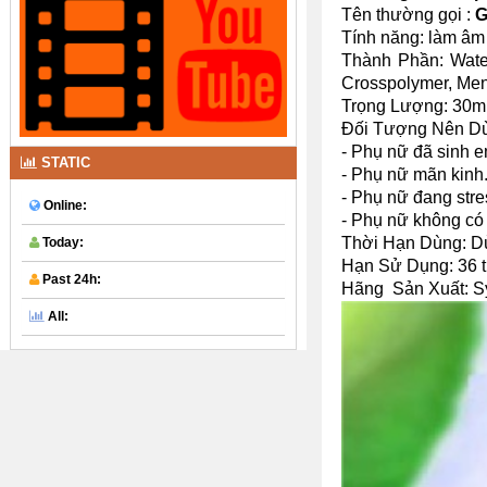
Tên thường gọi :
G
Tính năng: làm âm 
Thành Phần: Water
Crosspolymer, Menth
Trọng Lượng: 30m
Đối Tượng Nên D
- Phụ nữ đã sinh e
STATIC
- Phụ nữ mãn kinh
- Phụ nữ đang stre
Online:
- Phụ nữ không có
Thời Hạn Dùng: Dùn
Today:
Hạn Sử Dụng: 36 t
Past 24h:
Hãng Sản Xuất: Sy
All: