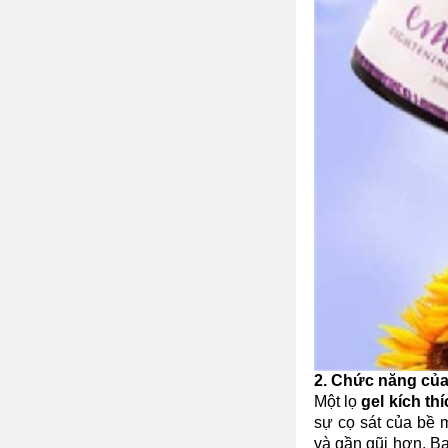
2. Chức năng củ
Một lọ
gel kích t
sự cọ sát của bề 
và gần gũi hơn. B