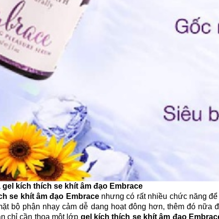
a
gel kích thích se khít âm đạo Embrace
hích se khít âm đạo Embrace
nhưng có rất nhiều chức năng để b
mặt bộ phận nhạy cảm dễ dang hoạt đông hơn, thêm đó nữa đó
ạn chỉ cần thoa một lớp
gel kích thích se khít âm đạo Embra