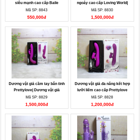
siêu mạnh cao cấp Baile
ngoáy cao cấp Loving World|
Dương vật giả
Mã SP: 8843
Mã SP: 8830
550,000đ
1,500,000đ
Dương vật giả cầm tay bắn tinh
Dương vật giả đa năng kết hợp
Prettylove| Dương vật giả
lưỡi liếm cao cấp Prettylove
Buck| Dương vật giả
Mã SP: 8829
Mã SP: 8828
1,500,000đ
1,200,000đ