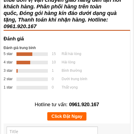
thuê đơn vị vận chuyển giao hàng đến tận nơi
khách hàng
. Phân phối hàng trên toàn
quốc, Đóng gói hàng kín đáo dưới dạng quà
tặng, Thanh toán khi nhận hàng. Hotline:
0961.920.167
Đánh giá
Đánh giá trung bình
5 star
15
Rất hài lòng
4 star
10
Hài lòng
3 star
1
Bình thường
2 star
0
Dưới trung bình
1 star
0
Thất vọng
Hotline tư vấn:
0961.920.167
Click Đặt Ngay