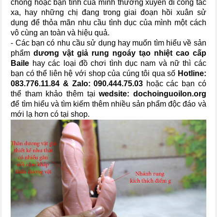
chồng hoặc bạn tình của mình thường xuyên đi công tác
xa, hay những chị đang trong giai đoạn hồi xuân sử
dụng để thỏa mãn nhu cầu tình dục của mình một cách
vô cùng an toàn và hiệu quả.
- Các bạn có nhu cầu sử dụng hay muốn tìm hiểu về sản
phẩm
dương vật giả rung ngoáy tạo nhiệt cao cấp
Baile
hay các loại đồ chơi tình dục nam và nữ thì các
bạn có thể liên hệ với shop của cúng tôi qua số
Hotline:
083.776.11.84
& Zalo:
090.444.75.03
hoặc các bạn có
thể tham khảo thêm tại
wedsite:
dochoinguoilon.org
để tìm hiểu và tìm kiếm thêm nhiều sản phẩm độc đáo và
mới lạ hơn có tại shop.