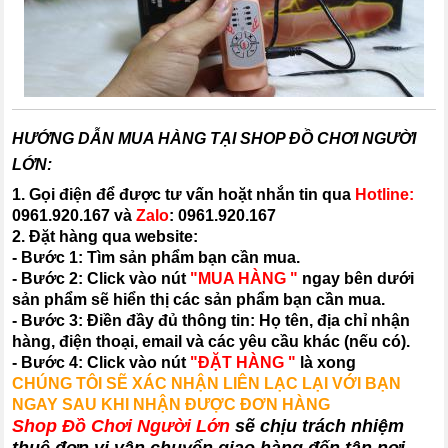
HƯỚNG DẪN MUA HÀNG TẠI SHOP ĐỒ CHƠI NGƯỜI
LỚN:
1. Gọi điện để được tư vấn hoặt nhắn tin qua
Hotline:
0961.920.167
và
Zalo
:
0961.920.167
2. Đặt hàng qua website:
- Bước 1: Tìm sản phẩm bạn cần mua.
- Bước 2: Click vào nút
"MUA HÀNG "
ngay bên dưới
sản phẩm sẽ hiển thị các sản phẩm bạn cần mua.
- Bước 3: Điền đầy đủ thông tin: Họ tên, địa chỉ nhận
hàng, điện thoại, email và các yêu cầu khác (nếu có).
- Bước 4: Click vào nút
"ĐẶT HÀNG "
là xong
CHÚNG TÔI SẼ XÁC NHẬN LIÊN LẠC LẠI VỚI BẠN
NGAY SAU KHI NHẬN ĐƯỢC ĐƠN HÀNG
Shop Đồ Chơi Người Lớn
sẽ chịu trách nhiệm