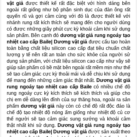
vật giả
được thiết kế rất đặc biệt với hình dáng bên
ngoài rất giống như bộ phận sinh dục của đàn ông rất
quyến rũ và gợi cảm cùng với đó là được thiết kế với
nhánh rung rất kích thích sẽ mang đến cho người dùng
có được những giây phút cực kỳ khoái cảm khi sử dụng
sản phẩm. Bên cạnh đó
dương vật giả rung ngoáy tạo
nhiệt cao cấp Baile| Dương vật giả
được cấu tạo hoàn
toàn bằng chất liệu silicon cao cấp đạt tiêu chuẩn chất
lượng y tế nên rất an toàn cho sức khỏe của người sử
dụng sản phẩm, với chất liệu silicon cao cấp như vậy sẽ
giúp sản phẩm có bề mặt bên ngoài rất mềm mịn như thế
sẽ tạo cảm giác cực kỳ thoải mái và dễ chịu khi sử dụng
để mang đến những cảm giác thật nhất.
Dương vật giả
rung ngoáy tạo nhiệt cao cấp Baile
có nhiều chế độ
rung ngoáy cực kỳ kích thích sẽ kích thích và giúp cho
chị em dễ dàng lên đỉnh của sự thăng hoa, ngoài ra sản
phẩm
dương vật giả
này còn có chế độ rất độc đáo là
chế độ tạo nhiệt độ nóng ấm giống như nhiệt độ củ cơ
thể người sẽ tạo cảm giác sung sướng và khoái cảm
thật nhất khi sử dụng.
Dương vật giả rung ngoáy tạo
nhiệt cao cấp Baile| Dương vật giả
được sản xuất theo