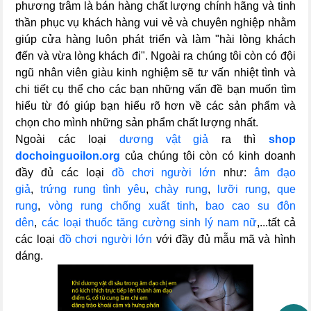
phương trâm là bán hàng chất lượng chính hãng và tinh
thần phục vụ khách hàng vui vẻ và chuyên nghiệp nhằm
giúp cửa hàng luôn phát triển và làm "hài lòng khách
đến và vừa lòng khách đi". Ngoài ra chúng tôi còn có đội
ngũ nhân viên giàu kinh nghiệm sẽ tư vấn nhiệt tình và
chi tiết cụ thể cho các bạn những vấn đề bạn muốn tìm
hiểu từ đó giúp bạn hiểu rõ hơn về các sản phẩm và
chọn cho mình những sản phẩm chất lượng nhất.
Ngoài các loại
dương vật giả
ra thì
shop
dochoinguoilon.org
của chúng tôi còn có kinh doanh
đầy đủ các loại
đồ chơi người lớn
như:
âm đạo
giả
,
trứng rung tình yêu
,
chày rung
,
lưỡi rung
,
que
rung
,
vòng rung chống xuất tinh
,
bao cao su đôn
dên
,
các loại thuốc tăng cường sinh lý nam nữ
,...tất cả
các loại
đồ chơi người lớn
với đầy đủ mẫu mã và hình
dáng.