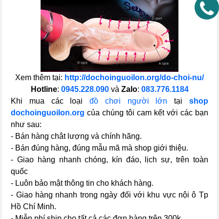
Xem thêm tại:
http://dochoinguoilon.org/do-choi-nu/
Hotline
:
0945.228.090
và
Zalo
:
083.776.1184
Khi mua các loại
đồ chơi người lớn
tại
shop
dochoinguoilon.org
của chúng tôi cam kết với các bạn
như sau:
- Bán hàng chât lượng và chính hãng.
- Bán đúng hàng, đúng mẫu mã mà shop giới thiệu.
- Giao hàng nhanh chóng, kín đáo, lịch sự, trên toàn
quốc
- Luôn bảo mật thông tin cho khách hàng.
- Giao hàng nhanh trong ngày đối với khu vực nội ô Tp
Hồ Chí Minh.
- Miễn phí ship cho tất cả các đơn hàng trên 300k.