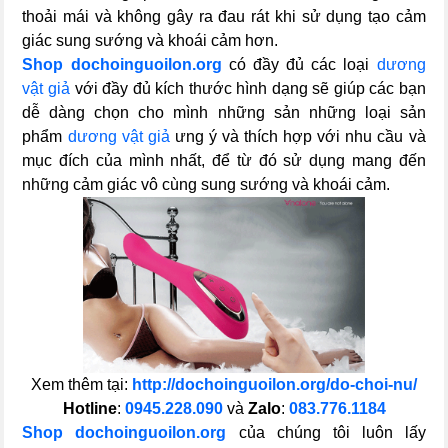
thoải mái và không gây ra đau rát khi sử dụng tạo cảm
giác sung sướng và khoái cảm hơn.
Shop dochoinguoilon.org
có đầy đủ các loại
dương
vật giả
với đầy đủ kích thước hình dạng sẽ giúp các bạn
dễ dàng chọn cho mình những sản những loại sản
phẩm
dương vật giả
ưng ý và thích hợp với nhu cầu và
mục đích của mình nhất, để từ đó sử dụng mang đến
những cảm giác vô cùng sung sướng và khoái cảm.
Xem thêm tại:
http://dochoinguoilon.org/do-choi-nu/
Hotline
:
0945.228.090
và
Zalo
:
083.776.1184
Shop dochoinguoilon.org
của chúng tôi luôn lấy