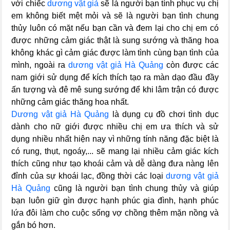
với chiếc
dương vật giả
sẽ là người bạn tình phục vụ chị
em không biết mệt mỏi và sẽ là người bạn tình chung
thủy luôn có mặt nếu bạn cần và đem lại cho chị em có
được những cảm giác thật là sung sướng và thăng hoa
không khác gì cảm giác được làm tình cùng bạn tình của
mình, ngoài ra
dương vật giả Hà Quảng
còn được các
nam giới sử dụng để kích thích tạo ra màn dạo đầu đầy
ấn tượng và đê mê sung sướng để khi lâm trận có được
những cảm giác thăng hoa nhất.
Dương vật giả Hà Quảng
là dụng cụ đồ chơi tình dục
dành cho nữ giới được nhiều chị em ưa thích và sử
dụng nhiều nhất hiện nay vì những tính năng đặc biệt là
có rung, thụt, ngoáy,... sẽ mang lại nhiều cảm giác kích
thích cũng như tạo khoái cảm và dễ dàng đưa nàng lên
đỉnh của sự khoái lạc, đồng thời các loại
dương vật giả
Hà Quảng
cũng là người bạn tình chung thủy và giúp
bạn luôn giữ gìn được hạnh phúc gia đình, hạnh phúc
lứa đôi làm cho cuộc sống vợ chồng thêm mặn nồng và
gắn bó hơn.