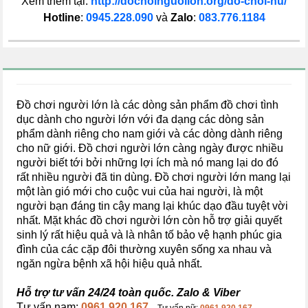
Xem thêm tại:
http://dochoinguoilon.org/do-choi-nu/
Hotline
:
0945.228.090
và
Zalo
:
083.776.1184
Đồ chơi người lớn là các dòng sản phẩm đồ chơi tình
dục dành cho người lớn với đa dạng các dòng sản
phẩm dành riêng cho nam giới và các dòng dành riêng
cho nữ giới. Đồ chơi người lớn càng ngày được nhiều
người biết tới bởi những lợi ích mà nó mang lại do đó
rất nhiều người đã tin dùng. Đồ chơi người lớn mang lại
một làn gió mới cho cuộc vui của hai người, là một
người bạn đáng tin cậy mang lại khúc dạo đầu tuyệt vời
nhất. Mặt khác đồ chơi người lớn còn hỗ trợ giải quyết
sinh lý rất hiệu quả và là nhân tố bảo vệ hạnh phúc gia
đình của các cặp đôi thường xuyên sống xa nhau và
ngăn ngừa bệnh xã hội hiệu quả nhất.
Hỗ trợ tư vấn 24/24 toàn quốc. Zalo & Viber
Tư vấn nam:
0961.920.167