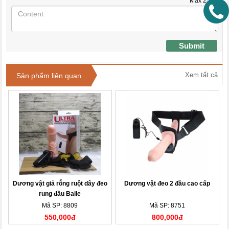
Max
2500
Submit
Xem tất cả
Sản phẩm liên quan
Dương vật giả rỗng ruột dây đeo
Dương vật đeo 2 đầu cao cấp
rung đầu Baile
Mã SP: 8809
Mã SP: 8751
550,000đ
800,000đ