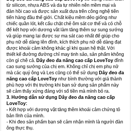
từ silicon, nhựa ABS và da tự nhiên nên mềm mại và
đàn hồi cao và được sản xuất dựa trên công nghệ tiên
tiến hàng đầu thế giới. Chất kiệu mềm dẻo giống như
chiếc quần lót, kết cấu chặt chẻ ôm sát cơ thể và có chỗ
để kết hợp với dương vât làm tăng thêm sự sung sướng
và giúp mang lại được sự ma sát cao nhất để giúp cho
phụ nữ dễ dàng lên đỉnh, kích thích phụ nữ dễ dàng đạt
được khoái cảm không khác gì khi quan hệ thật. Với
thiết kế đường đường chỉ may tinh sảo, sản phẩm không
còn gì chê cả.
Dây đeo đa năng cao cấp
LoveTo
y
đỉnh
cao sung sướng của chị em. Không chỉ chị em phụ nữ
mà các quý ông và Les cũng có thể sử dụng
Dây đeo đa
năng cao cấp
LoveTo
y
như bình thường với giá thành
phù hợp với thị trường khi bạn sử dụng sản phẩm này
sẽ cảm thấy xứng đáng với số tiền mà mình bỏ ra.
3. Hướng dẫn sử dụng
Dây đeo đa năng cao cấp
LoveTo
y
:
-
Kết hợp với dương vật tăng thêm khoái cảm chứng tỏ
bản lĩnh của mình.
- Khi đeo sản phẩm bạn sẽ cảm nhận mình là người đàn
ông thực thụ.