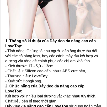
1. Thông số kĩ thuật của
Dây đeo đa năng cao cấp
LoveTo
y
:
-
Tính năng: Chứng tỏ nhu người đàn ông thực thụ đối
với các cô nàng less, hay các cánh mày râu kết hợp với
dương vật rỗng đễ chinh phục các chị em khó tính.
- Kích thước: 17 - 5,0 - 13cm.
- Chất liệu: Silicon cao cấp, nhựa ABS cực bền,...
- Thương hiệu:
LoveToy
.
- Xuất xứ: HongKong.
2. Chức năng của
Dây đeo đa năng cao cấp
LoveTo
y
:
Kết hợp với nhiều loại dương vật khác nhau tùy thích.
Chất liệu bền bỉ theo thời gian.
Dây đeo đa năng cao cấp
LoveTo
y
sử dụng hoàn toàn