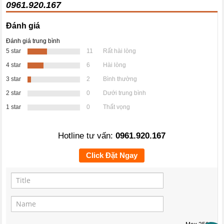
0961.920.167
Đánh giá
Đánh giá trung bình
5 star
11
Rất hài lòng
4 star
6
Hài lòng
3 star
2
Bình thường
2 star
0
Dưới trung bình
1 star
0
Thất vọng
Hotline tư vấn:
0961.920.167
Click Đặt Ngay