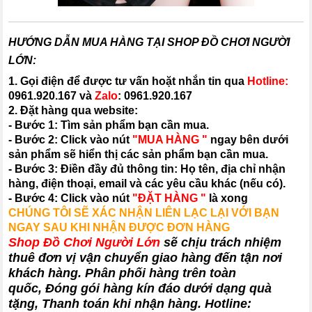
HƯỚNG DẪN MUA HÀNG TẠI SHOP ĐỒ CHƠI NGƯỜI
LỚN:
1. Gọi điện để được tư vấn hoặt nhắn tin qua
Hotline:
0961.920.167
và
Zalo
:
0961.920.167
2. Đặt hàng qua website:
- Bước 1: Tìm sản phẩm bạn cần mua.
- Bước 2: Click vào nút
"MUA HÀNG "
ngay bên dưới
sản phẩm sẽ hiển thị các sản phẩm bạn cần mua.
- Bước 3: Điền đầy đủ thông tin: Họ tên, địa chỉ nhận
hàng, điện thoại, email và các yêu cầu khác (nếu có).
- Bước 4: Click vào nút
"ĐẶT HÀNG "
là xong
CHÚNG TÔI SẼ XÁC NHẬN LIÊN LẠC LẠI VỚI BẠN
NGAY SAU KHI NHẬN ĐƯỢC ĐƠN HÀNG
Shop Đồ Chơi Người Lớn
sẽ chịu trách nhiệm
thuê đơn vị vận chuyển giao hàng đến tận nơi
khách hàng
. Phân phối hàng trên toàn
quốc, Đóng gói hàng kín đáo dưới dạng quà
tặng, Thanh toán khi nhận hàng. Hotline: