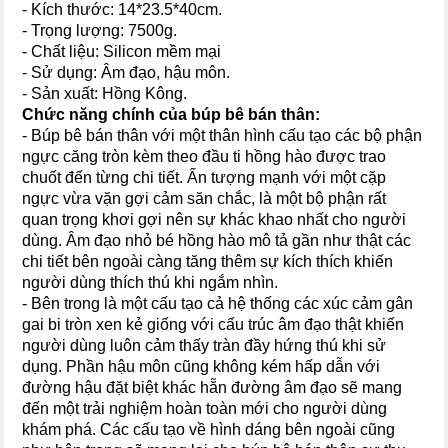
- Kích thước: 14*23.5*40cm.
- Trọng lượng: 7500g.
- Chất liệu: Silicon mềm mại
- Sử dụng: Âm đạo, hậu môn.
- Sản xuất: Hồng Kông.
Chức năng chính của búp bê bán thân:
- Búp bê bán thân với một thân hình cấu tạo các bộ phận
ngực căng tròn kèm theo đầu ti hồng hào được trao
chuốt đến từng chi tiết. Ấn tượng mạnh với một cặp
ngực vừa vặn gợi cảm săn chắc, là một bộ phận rất
quan trọng khơi gợi nên sự khác khao nhất cho người
dùng. Âm đạo nhỏ bé hồng hào
mô tả gần như thật các
chi tiết bên ngoài
càng tăng thêm sự kích thích khiến
người dùng thích thú khi ngắm nhìn.
- Bên trong là một cấu tạo cả hệ thống các xúc cảm gân
gai bi tròn xen kẻ giống với cấu trúc âm đạo thật khiến
người dùng luôn cảm thấy tràn đầy hứng thú khi sử
dụng. Phần hậu môn cũng không kém hấp dẫn với
đường hậu đặt biệt khác hẵn đường âm đạo sẽ mang
đến một trải nghiệm hoàn toàn mới cho người dùng
khám phá. Các cấu tạo về hình dáng bên ngoài cũng