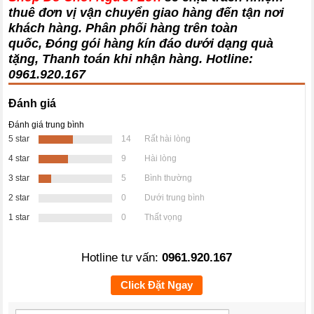
thuê đơn vị vận chuyển giao hàng đến tận nơi
khách hàng
. Phân phối hàng trên toàn
quốc, Đóng gói hàng kín đáo dưới dạng quà
tặng, Thanh toán khi nhận hàng. Hotline:
0961.920.167
Đánh giá
Đánh giá trung bình
5 star
14
Rất hài lòng
4 star
9
Hài lòng
3 star
5
Bình thường
2 star
0
Dưới trung bình
1 star
0
Thất vọng
Hotline tư vấn:
0961.920.167
Click Đặt Ngay