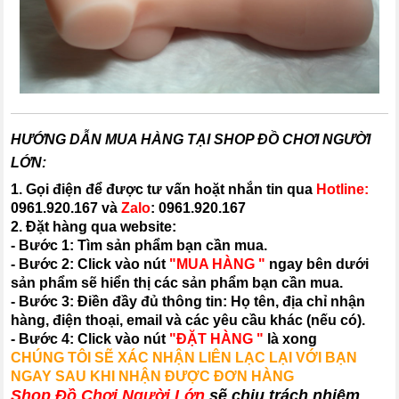
HƯỚNG DẪN MUA HÀNG TẠI SHOP ĐỒ CHƠI NGƯỜI
LỚN:
1. Gọi điện để được tư vấn hoặt nhắn tin qua
Hotline:
0961.920.167
và
Zalo
:
0961.920.167
2. Đặt hàng qua website:
- Bước 1: Tìm sản phẩm bạn cần mua.
- Bước 2: Click vào nút
"MUA HÀNG "
ngay bên dưới
sản phẩm sẽ hiển thị các sản phẩm bạn cần mua.
- Bước 3: Điền đầy đủ thông tin: Họ tên, địa chỉ nhận
hàng, điện thoại, email và các yêu cầu khác (nếu có).
- Bước 4: Click vào nút
"ĐẶT HÀNG "
là xong
CHÚNG TÔI SẼ XÁC NHẬN LIÊN LẠC LẠI VỚI BẠN
NGAY SAU KHI NHẬN ĐƯỢC ĐƠN HÀNG
Shop Đồ Chơi Người Lớn
sẽ chịu trách nhiệm