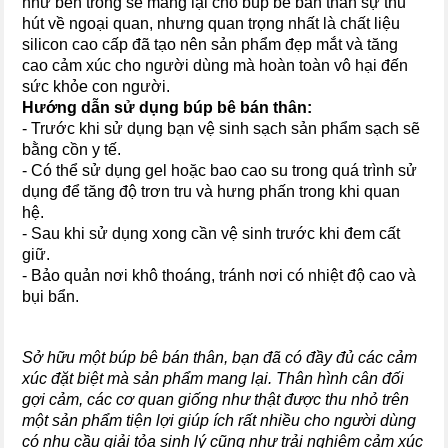
như bên trong sẽ mang lại cho búp bê bán thân sự thu
hút về ngoại quan, nhưng quan trọng nhất là chất liệu
silicon cao cấp đã tạo nên sản phẩm đẹp mắt và tăng
cao cảm xúc cho người dùng mà hoàn toàn vô hại đến
sức khỏe con người.
Hướng dẫn sử dụng
búp bê bán thân
:
- Trước khi sử dụng bạn vệ sinh sạch sản phẩm sạch sẽ
bằng cồn y tế.
- Có thể sử dụng gel hoặc bao cao su trong quá trình sử
dụng để tăng độ trơn tru và hưng phấn trong khi quan
hệ.
- Sau khi sử dụng xong cần vệ sinh trước khi đem cất
giữ.
- Bảo quản nơi khô thoáng, tránh nơi có nhiệt độ cao và
bụi bẩn.
Sở hữu một búp bê bán thân, bạn đã có đầy đủ các cảm
xúc đặt biệt mà sản phẩm mang lại. Thân hình cân đối
gợi cảm, các cơ quan giống như thật được thu nhỏ trên
một sản phẩm tiện lợi giúp ích rất nhiều cho người dùng
có nhu cầu giải tỏa sinh lý cũng như trải nghiệm cảm xúc