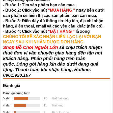
- Bước 1: Tìm sản phẩm bạn cần mua.
- Bước 2: Click vào nút
"MUA HÀNG "
ngay bên dưới
sản phẩm sẽ hiển thị các sản phẩm bạn cần mua.
- Bước 3: Điền đầy đủ thông tin: Họ tên, địa chỉ nhận
hàng, điện thoại, email và các yêu cầu khác (nếu có).
- Bước 4: Click vào nút
"ĐẶT HÀNG "
là xong
CHÚNG TÔI SẼ XÁC NHẬN LIÊN LẠC LẠI VỚI BẠN
NGAY SAU KHI NHẬN ĐƯỢC ĐƠN HÀNG
Shop Đồ Chơi Người Lớn
sẽ chịu trách nhiệm
thuê đơn vị vận chuyển giao hàng đến tận nơi
khách hàng
. Phân phối hàng trên toàn
quốc, Đóng gói hàng kín đáo dưới dạng quà
tặng, Thanh toán khi nhận hàng. Hotline:
0961.920.167
Đánh giá
Đánh giá trung bình
5 star
16
Rất hài lòng
4 star
11
Hài lòng
3 star
2
Bình thường