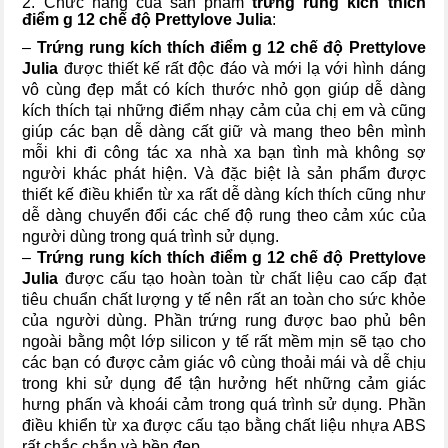
2. Chức năng của sản phẩm
trứng rung kích thích
điểm g 12 chế độ Prettylove Julia
:
–
Trứng rung kích thích điểm g 12 chế độ Prettylove
Julia
được thiết kế rất độc đáo và mới lạ với hình dáng
vô cùng đẹp mắt có kích thước nhỏ gọn giúp dễ dàng
kích thích tại những điểm nhạy cảm của chị em và cũng
giúp các bạn dễ dàng cất giữ và mang theo bên mình
mỗi khi đi công tác xa nhà xa bạn tình mà không sợ
người khác phát hiện. Và đặc biệt là sản phẩm được
thiết kế điều khiển từ xa rất dễ dàng kích thích cũng như
dễ dàng chuyển đổi các chế độ rung theo cảm xúc của
người dùng trong quá trình sử dụng.
–
Trứng rung kích thích điểm g 12 chế độ Prettylove
Julia
được cấu tạo hoàn toàn từ chất liệu cao cấp đạt
tiêu chuẩn chất lượng y tế nên rất an toàn cho sức khỏe
của người dùng. Phần trứng rung được bao phủ bên
ngoài bằng một lớp silicon y tế rất mềm mịn sẽ tạo cho
các bạn có được cảm giác vô cùng thoải mái và dễ chịu
trong khi sử dụng để tận hưởng hết những cảm giác
hưng phấn và khoái cảm trong quá trình sử dụng. Phần
điều khiển từ xa được cấu tạo bằng chất liệu nhựa ABS
rất chắc chắn và bền đẹp.