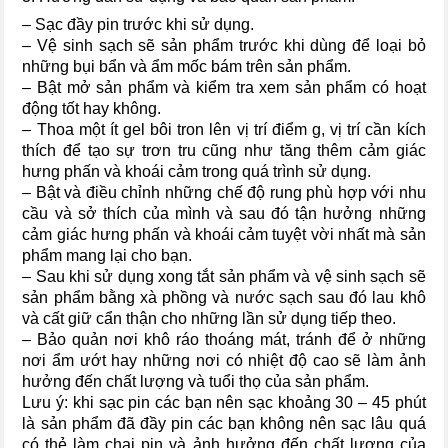
– Sạc đầy pin trước khi sử dụng.
– Vệ sinh sạch sẽ sản phẩm trước khi dùng để loại bỏ
những bụi bẩn và ẩm mốc bám trên sản phẩm.
– Bật mở sản phẩm và kiểm tra xem sản phẩm có hoạt
động tốt hay không.
– Thoa một ít gel bôi tron lên vị trí điểm g, vị trí cần kích
thích để tạo sự trơn tru cũng như tăng thêm cảm giác
hưng phấn và khoái cảm trong quá trình sử dụng.
– Bật và điều chỉnh những chế độ rung phù hợp với nhu
cầu và sở thích của mình và sau đó tận hưởng những
cảm giác hưng phấn và khoái cảm tuyệt vời nhất mà sản
phẩm mang lại cho bạn.
– Sau khi sử dụng xong tắt sản phẩm và vệ sinh sạch sẽ
sản phẩm bằng xà phồng và nước sạch sau đó lau khô
và cất giữ cẩn thận cho những lần sử dụng tiếp theo.
– Bảo quản nơi khô ráo thoáng mát, tránh để ở những
nơi ẩm ướt hay những nơi có nhiệt độ cao sẽ làm ảnh
hưởng đến chất lượng và tuổi thọ của sản phẩm.
Lưu ý: khi sạc pin các bạn nên sạc khoảng 30 – 45 phút
là sản phẩm đã đầy pin các bạn không nên sạc lâu quá
có thẻ làm chai pin và ảnh hưởng đến chất lượng của