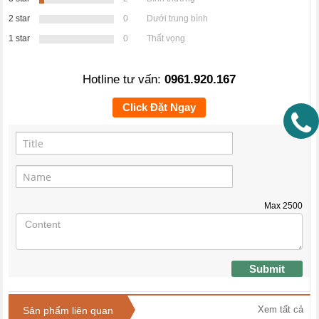
2 star
0
Dưới trung bình
1 star
0
Thất vọng
Hotline tư vấn:
0961.920.167
Click Đặt Ngay
Max
2500
Submit
Xem tất cả
Sản phẩm liên quan