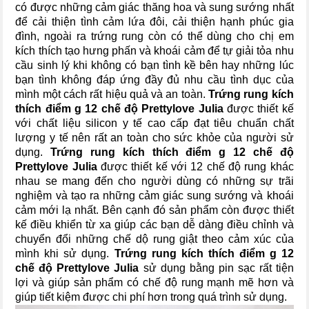
có được những cảm giác thăng hoa và sung sướng nhất
để cải thiện tình cảm lứa đôi, cải thiện hạnh phúc gia
đình, ngoài ra trứng rung còn có thể dùng cho chị em
kích thích tạo hưng phấn và khoái cảm để tự giải tỏa nhu
cầu sinh lý khi không có bạn tình kề bên hay những lúc
bạn tình không đáp ứng đầy đủ nhu cầu tình dục của
mình một cách rất hiệu quả và an toàn.
Trứng rung kích
thích điểm g 12 chế độ Prettylove Julia
được thiết kế
với chất liệu silicon y tế cao cấp đạt tiêu chuẩn chất
lượng y tế nên rất an toàn cho sức khỏe của người sử
dụng.
Trứng rung kích thích điểm g 12 chế độ
Prettylove Julia
được thiết kế với 12 chế độ rung khác
nhau se mang đến cho người dùng có những sự trãi
nghiệm và tạo ra những cảm giác sung sướng và khoái
cảm mới lạ nhất. Bên cạnh đó sản phẩm còn được thiết
kế điều khiển từ xa giúp các bạn dễ dàng điều chỉnh và
chuyển đổi những chế dộ rung giật theo cảm xúc của
mình khi sử dụng.
Trứng rung kích thích điểm g 12
chế độ Prettylove Julia
sử dụng bằng pin sạc rất tiện
lợi và giúp sản phẩm có chế độ rung mạnh mẽ hơn và
giúp tiết kiệm được chi phí hơn trong quá trình sử dụng.