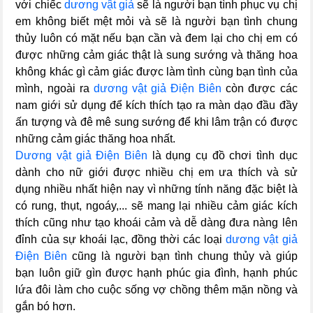
với chiếc
dương vật giả
sẽ là người bạn tình phục vụ chị
em không biết mệt mỏi và sẽ là người bạn tình chung
thủy luôn có mặt nếu bạn cần và đem lại cho chị em có
được những cảm giác thật là sung sướng và thăng hoa
không khác gì cảm giác được làm tình cùng bạn tình của
mình, ngoài ra
dương vật giả Điện Biên
còn được các
nam giới sử dụng để kích thích tạo ra màn dạo đầu đầy
ấn tượng và đê mê sung sướng để khi lâm trận có được
những cảm giác thăng hoa nhất.
Dương vật giả Điện Biên
là dụng cụ đồ chơi tình dục
dành cho nữ giới được nhiều chị em ưa thích và sử
dụng nhiều nhất hiện nay vì những tính năng đặc biệt là
có rung, thụt, ngoáy,... sẽ mang lại nhiều cảm giác kích
thích cũng như tạo khoái cảm và dễ dàng đưa nàng lên
đỉnh của sự khoái lạc, đồng thời các loại
dương vật giả
Điện Biên
cũng là người bạn tình chung thủy và giúp
bạn luôn giữ gìn được hạnh phúc gia đình, hạnh phúc
lứa đôi làm cho cuộc sống vợ chồng thêm mặn nồng và
gắn bó hơn.