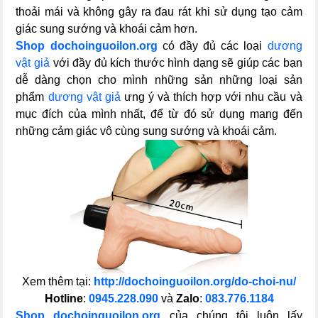
thoải mái và không gây ra đau rát khi sử dụng tạo cảm
giác sung sướng và khoái cảm hơn.
Shop dochoinguoilon.org
có đầy đủ các loại
dương
vật giả
với đầy đủ kích thước hình dạng sẽ giúp các bạn
dễ dàng chọn cho mình những sản những loại sản
phẩm
dương vật giả
ưng ý và thích hợp với nhu cầu và
mục đích của mình nhất, để từ đó sử dụng mang đến
những cảm giác vô cùng sung sướng và khoái cảm.
Xem thêm tại:
http://dochoinguoilon.org/do-choi-nu/
Hotline
:
0945.228.090
và
Zalo
:
083.776.1184
Shop dochoinguoilon.org
của chúng tôi luôn lấy