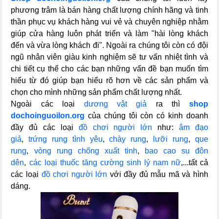
phương trâm là bán hàng chất lượng chính hãng và tinh
thần phục vụ khách hàng vui vẻ và chuyên nghiệp nhằm
giúp cửa hàng luôn phát triển và làm "hài lòng khách
đến và vừa lòng khách đi". Ngoài ra chúng tôi còn có đội
ngũ nhân viên giàu kinh nghiệm sẽ tư vấn nhiệt tình và
chi tiết cụ thể cho các bạn những vấn đề bạn muốn tìm
hiểu từ đó giúp bạn hiểu rõ hơn về các sản phẩm và
chọn cho mình những sản phẩm chất lượng nhất.
Ngoài các loại
dương vật giả
ra thì
shop
dochoinguoilon.org
của chúng tôi còn có kinh doanh
đầy đủ các loại
đồ chơi người lớn
như:
âm đạo
giả
,
trứng rung tình yêu
,
chày rung
,
lưỡi rung
,
que
rung
,
vòng rung chống xuất tinh
,
bao cao su đôn
dên
,
các loại thuốc tăng cường sinh lý nam nữ
,...tất cả
các loại
đồ chơi người lớn
với đầy đủ mẫu mã và hình
dáng.