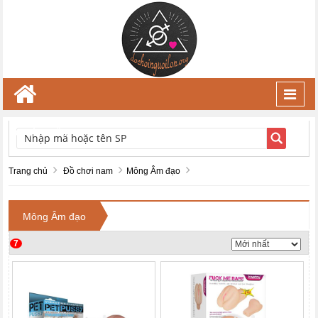
Toggl
navig
TÌM KIẾM
Trang chủ
Đồ chơi nam
Mông Âm đạo
Mông Âm đạo
7