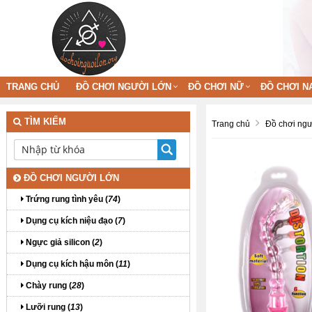
TRANG CHỦ
ĐỒ CHƠI NGƯỜI LỚN
ĐỒ CHƠI NỮ
ĐỒ CHƠI N
TÌM KIẾM
Trang chủ
Đồ chơi ngư
ĐỒ CHƠI NGƯỜI LỚN
Trứng rung tình yêu (
74
)
Dụng cụ kích niệu đạo (
7
)
Ngực giả silicon (
2
)
Dụng cụ kích hậu môn (
11
)
Chày rung (
28
)
Lưỡi rung (
13
)