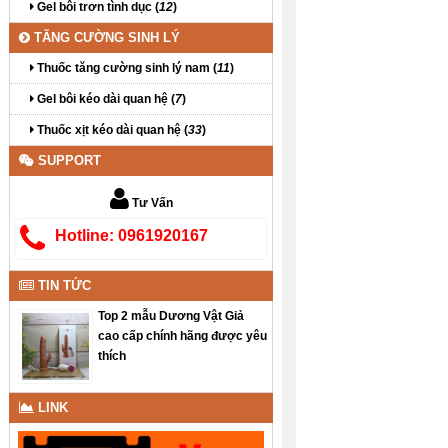
Gel bôi trơn tình dục (
12
)
TĂNG CƯỜNG SINH LÝ
Thuốc tăng cường sinh lý nam (
11
)
Gel bôi kéo dài quan hệ (
7
)
Thuốc xịt kéo dài quan hệ (
33
)
SUPPORT
Tư Vấn
Hotline: 0961920167
TIN TỨC
Top 2 mẫu Dương Vật Giả
cao cấp chính hãng được yêu
thích
LINK