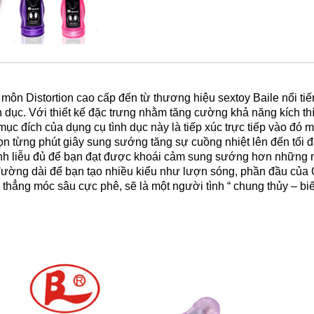
 môn Distortion cao cấp đến từ thương hiệu sextoy Baile nổi t
nh dục. Với thiết kế đặc trưng nhằm tăng cường khả năng kích th
mục đích của dụng cụ tình dục này là tiếp xúc trực tiếp vào đ
n từng phút giây sung sướng tăng sự cuồng nhiệt lên đến tối đa
 liễu đủ để bạn đạt được khoái cảm sung sướng hơn những ngón
đường dài để bạn tạo nhiều kiểu như lượn sóng, phần đầu của Q
thẳng móc sâu cực phê, sẽ là một người tình “ chung thủy – biế