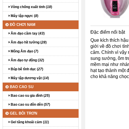
Vòng chống xuất tinh (
18
)
Máy tập ngực (
8
)
ĐỒ CHƠI NAM
Đặc điểm nổi bật
Âm đạo cầm tay (
43
)
Que kích thích hậu
Âm đạo hít tường (
28
)
giới về đồ chơi tì
Mông Âm đạo (
7
)
cảm. Chính vì vậy 
sung sướng, ôm trọ
Âm đạo tự động (
32
)
mềm mại như nhánh
Búp bê tình dục (
27
)
hạt tạo thành một 
cho khả năng chọc 
Máy tập dương vật (
14
)
BAO CAO SU
Bao cao su gia đình (
25
)
Bao cao su đôn dên (
57
)
GEL BÔI TRƠN
Gel tăng khoái cảm (
11
)