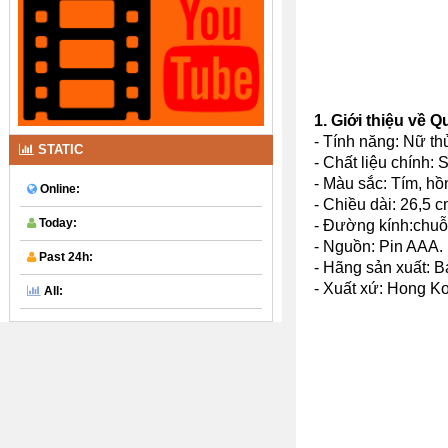
1. Giới thiệu về 
- Tính năng: Nữ th
STATIC
- Chất liệu chính:
- Màu sắc: Tím, hồ
Online:
- Chiều dài: 26,5 c
Today:
- Đường kính:chuỗi
- Nguồn: Pin AAA.
Past 24h:
- Hãng sản xuất: Ba
- Xuất xứ: Hong K
All: