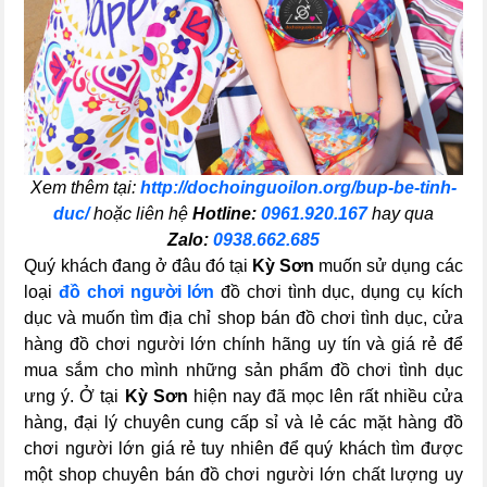
Xem thêm tại:
http://dochoinguoilon.org/bup-be-tinh-
duc/
hoặc liên hệ
Hotline:
0961.920.167
hay qua
Zalo:
0938.662.685
Quý khách đang ở đâu đó tại
Kỳ Sơn
muốn sử dụng các
loại
đồ chơi người lớn
đồ chơi tình dục, dụng cụ kích
dục và muốn tìm địa chỉ shop bán đồ chơi tình dục, cửa
hàng đồ chơi người lớn chính hãng uy tín và giá rẻ để
mua sắm cho mình những sản phẩm đồ chơi tình dục
ưng ý. Ở tại
Kỳ Sơn
hiện nay đã mọc lên rất nhiều cửa
hàng, đại lý chuyên cung cấp sỉ và lẻ các mặt hàng đồ
chơi người lớn giá rẻ tuy nhiên để quý khách tìm được
một shop chuyên bán đồ chơi người lớn chất lượng uy