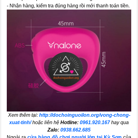
- Nhận hàng, kiểm tra đúng hàng rồi mới thanh toán tiền.
Xem thêm tại:
http://dochoinguoilon.org/vong-chong-
xuat-tinh/
hoặc liên hệ
Hotline:
0961.920.167
hay qua
Zalo:
0938.662.685
Ngoài ra
cửa hàng đồ chơi người lớn tại Kỳ Sơn
của