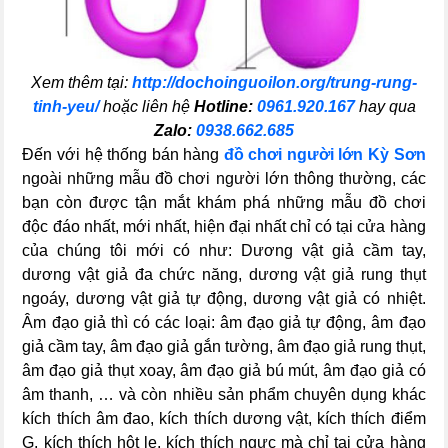
Xem thêm tại:
http://dochoinguoilon.org/trung-rung-
tinh-yeu/
hoặc liên hệ
Hotline:
0961.920.167
hay qua
Zalo:
0938.662.685
Đến với hệ thống bán hàng
đồ chơi người lớn Kỳ Sơn
ngoài những mẫu đồ chơi người lớn thông thường, các
bạn còn được tận mắt khám phá những mẫu đồ chơi
độc đáo nhất, mới nhất, hiện đại nhất chỉ có tại cửa hàng
của chúng tôi mới có như: Dương vật giả cầm tay,
dương vật giả đa chức năng, dương vật giả rung thụt
ngoáy, dương vật giả tự động, dương vật giả có nhiệt.
Âm đạo giả thì có các loại: âm đạo giả tự động, âm đạo
giả cầm tay, âm đạo giả gắn tường, âm đạo giả rung thụt,
âm đạo giả thụt xoay, âm đạo giả bú mút, âm đạo giả có
âm thanh, … và còn nhiều sản phẩm chuyên dụng khác
kích thích âm đao, kích thích dương vật, kích thích điểm
G, kích thích hột le, kích thích ngực mà chỉ tại cửa hàng