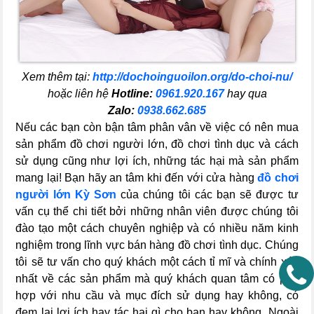
Xem thêm tại:
http://dochoinguoilon.org/do-choi-nu/
hoặc liên hệ
Hotline:
0961.920.167
hay qua
Zalo:
0938.662.685
Nếu các bạn còn bận tâm phân vân về việc có nên mua
sản phẩm đồ chơi người lớn, đồ chơi tình dục và cách
sử dụng cũng như lợi ích, những tác hại mà sản phẩm
mang lại! Bạn hãy an tâm khi đến với cửa hàng
đồ chơi
người lớn Kỳ Sơn
của chúng tôi các bạn sẽ được tư
vấn cụ thể chi tiết bởi những nhân viên được chúng tôi
đào tạo một cách chuyên nghiệp và có nhiều năm kinh
nghiệm trong lĩnh vực bán hàng đồ chơi tình dục. Chúng
tôi sẽ tư vấn cho quý khách một cách tỉ mĩ và chính xác
nhất về các sản phẩm mà quý khách quan tâm có phù
hợp với nhu cầu và mục đích sử dụng hay không, có
đem lại lợi ích hay tác hại gì cho bạn hay không. Ngoài