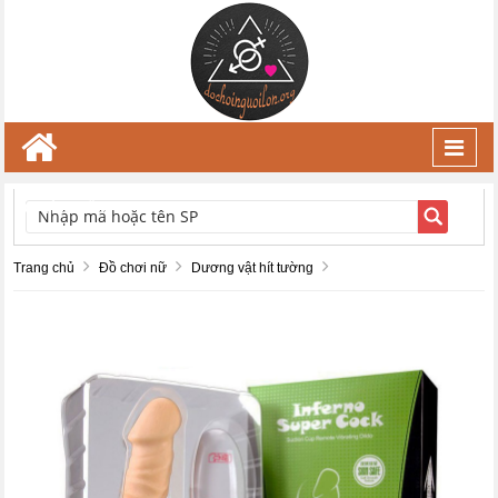
Toggl
navig
TÌM KIẾM
Trang chủ
Đồ chơi nữ
Dương vật hít tường