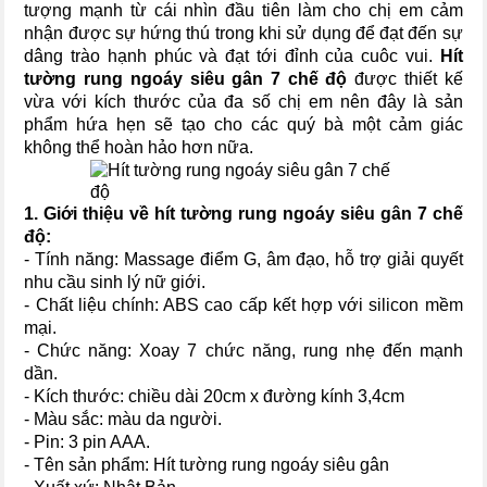
tượng mạnh từ cái nhìn đầu tiên làm cho chị em cảm
nhận được sự hứng thú trong khi sử dụng để đạt đến sự
dâng trào hạnh phúc và đạt tới đỉnh của cuôc vui.
Hít
tường rung ngoáy siêu gân 7 chế độ
được thiết kế
vừa với kích thước của đa số chị em nên đây là sản
phẩm hứa hẹn sẽ tạo cho các quý bà một cảm giác
không thể hoàn hảo hơn nữa.
1. Giới thiệu về
hít tường rung ngoáy siêu gân 7 chế
độ
:
- Tính năng: Massage điểm G, âm đạo, hỗ trợ giải quyết
nhu cầu sinh lý nữ giới.
- Chất liệu chính: ABS cao cấp kết hợp với silicon mềm
mại.
- Chức năng: Xoay 7 chức năng, rung nhẹ đến mạnh
dần.
- Kích thước: chiều dài 20cm x đường kính 3,4cm
- Màu sắc: màu da người.
- Pin: 3 pin AAA.
- Tên sản phẩm: Hít tường rung ngoáy siêu gân