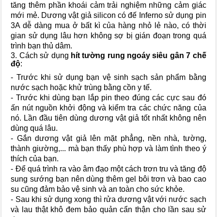
tăng thêm phần khoái cảm trải nghiệm những cảm giác
mới mẻ. Dương vật giả silicon có đế Inferno sử dụng pin
3A dễ dàng mua ở bất kì của hàng nhỏ lẻ nào, có thời
gian sử dụng lâu hơn không sợ bị gián đoạn trong quá
trình bạn thủ dâm.
3. Cách sử dụng
hít tường rung ngoáy siêu gân 7 chế
độ
:
- Trước khi sử dụng bạn vệ sinh sạch sản phẩm bằng
nước sạch hoặc khử trùng bằng cồn y tế.
- Trước khi dùng bạn lắp pin theo đúng các cực sau đó
ấn nút nguồn khởi động và kiểm tra các chức năng của
nó. Lần đầu tiên dùng dương vật giả tốt nhất không nên
dùng quá lâu.
- Gắn dương vật giả lên mặt phẳng, nền nhà, tường,
thành giường,... mà bạn thấy phù hợp và làm tình theo ý
thích của bạn.
- Để quá trình ra vào âm đạo một cách trơn tru và tăng độ
sung sướng bạn nên dùng thêm gel bôi trơn và bao cao
su cũng đảm bảo vệ sinh và an toàn cho sức khỏe.
- Sau khi sử dụng xong thì rửa dương vật với nước sạch
và lau thật khô đem bảo quản cẩn thận cho lần sau sử