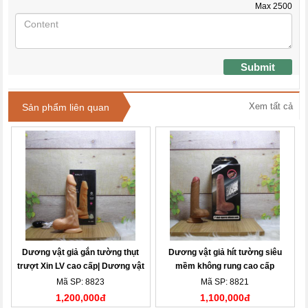
Max
2500
Submit
Xem tất cả
Sản phẩm liên quan
Dương vật giả gắn tường thụt
Dương vật giả hít tường siêu
trượt Xin LV cao cấp| Dương vật
mềm không rung cao cấp
giả
Lovetoy 7.0| Dương vật giả
Mã SP: 8823
Mã SP: 8821
1,200,000đ
1,100,000đ