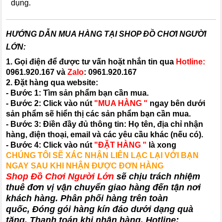
dụng.
HƯỚNG DẪN MUA HÀNG TẠI SHOP ĐỒ CHƠI NGƯỜI
LỚN:
1. Gọi điện để được tư vấn hoặt nhắn tin qua
Hotline:
0961.920.167
và
Zalo
:
0961.920.167
2. Đặt hàng qua website:
- Bước 1: Tìm sản phẩm bạn cần mua.
- Bước 2: Click vào nút
"MUA HÀNG "
ngay bên dưới
sản phẩm sẽ hiển thị các sản phẩm bạn cần mua.
- Bước 3: Điền đầy đủ thông tin: Họ tên, địa chỉ nhận
hàng, điện thoại, email và các yêu cầu khác (nếu có).
- Bước 4: Click vào nút
"ĐẶT HÀNG "
là xong
CHÚNG TÔI SẼ XÁC NHẬN LIÊN LẠC LẠI VỚI BẠN
NGAY SAU KHI NHẬN ĐƯỢC ĐƠN HÀNG
Shop Đồ Chơi Người Lớn
sẽ chịu trách nhiệm
thuê đơn vị vận chuyển giao hàng đến tận nơi
khách hàng
. Phân phối hàng trên toàn
quốc, Đóng gói hàng kín đáo dưới dạng quà
tặng, Thanh toán khi nhận hàng. Hotline: