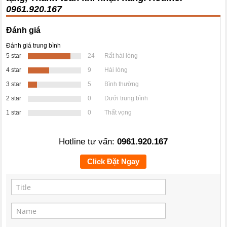
0961.920.167
Đánh giá
Đánh giá trung bình
5 star
24
Rất hài lòng
4 star
9
Hài lòng
3 star
5
Bình thường
2 star
0
Dưới trung bình
1 star
0
Thất vọng
Hotline tư vấn:
0961.920.167
Click Đặt Ngay