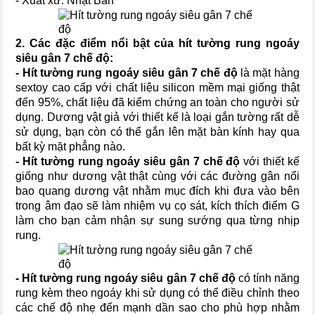
- Xuất xứ: Nhật Bản
2. Các đặc điểm nổi bật của
hít tường rung ngoáy
siêu gân 7 chế độ
:
- Hít tường rung ngoáy siêu gân 7 chế độ
là mặt hàng
sextoy cao cấp với chất liệu silicon mềm mại giống thật
đến 95%, chất liệu đã kiểm chứng an toàn cho người sử
dụng. Dương vật giả với thiết kế là loại gắn tường rất dễ
sử dụng, bạn còn có thể gắn lên mặt bàn kính hay qua
bất kỳ mặt phẳng nào.
- Hít tường rung ngoáy siêu gân 7 chế độ
với thiết kế
giống như dương vật thật cùng với các đường gân nổi
bao quang dương vật nhằm mục đích khi đưa vào bên
trong âm đạo sẽ làm nhiệm vụ cọ sát, kích thích điểm G
làm cho bạn cảm nhận sự sung sướng qua từng nhịp
rung.
- Hít tường rung ngoáy siêu gân 7 chế độ
có tính năng
rung kèm theo ngoáy khi sử dụng có thể điều chỉnh theo
các chế độ nhẹ đến mạnh dần sao cho phù hợp nhằm