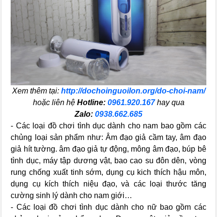
Xem thêm tại:
http://dochoinguoilon.org/do-choi-nam/
hoặc liên hệ
Hotline:
0961.920.167
hay qua
Zalo:
0938.662.685
- Các loại đồ chơi tình dục dành cho nam bao gồm các
chủng loại sản phẩm như: Âm đạo giả cầm tay, âm đạo
giả hít tường. âm đạo giả tự động, mông âm đạo, búp bê
tình dục, máy tập dương vật, bao cao su đôn dên, vòng
rung chống xuất tinh sớm, dụng cụ kich thích hậu môn,
dụng cụ kích thích niệu đạo, và các loại thước tăng
cường sinh lý dành cho nam giới…
- Các loại đồ chơi tình dục dành cho nữ bao gồm các