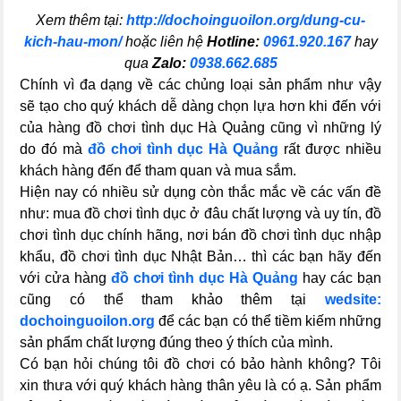
Xem thêm tại:
http://dochoinguoilon.org/dung-cu-
kich-hau-mon/
hoặc liên hệ
Hotline:
0961.920.167
hay
qua
Zalo:
0938.662.685
Chính vì đa dạng về các chủng loại sản phẩm như vậy
sẽ tạo cho quý khách dễ dàng chọn lựa hơn khi đến với
của hàng đồ chơi tình dục Hà Quảng cũng vì những lý
do đó mà
đồ chơi tình dục Hà Quảng
rất được nhiều
khách hàng đến để tham quan và mua sắm.
Hiện nay có nhiều sử dụng còn thắc mắc về các vấn đề
như: mua đồ chơi tình dục ở đâu chất lượng và uy tín, đồ
chơi tình dục chính hãng, nơi bán đồ chơi tình dục nhập
khẩu, đồ chơi tình dục Nhật Bản… thì các bạn hãy đến
với cửa hàng
đồ chơi tình dục Hà Quảng
hay các bạn
cũng có thể tham khảo thêm tại
wedsite:
dochoinguoilon.org
để các bạn có thể tiềm kiếm những
sản phẩm chất lượng đúng theo ý thích của mình.
Có bạn hỏi chúng tôi đồ chơi có bảo hành không? Tôi
xin thưa với quý khách hàng thân yêu là có ạ. Sản phẩm