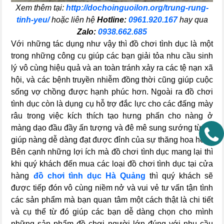
Xem thêm tại:
http://dochoinguoilon.org/trung-rung-
tinh-yeu/
hoặc liên hệ
Hotline:
0961.920.167
hay qua
Zalo:
0938.662.685
Với những tác dụng như vậy thì đồ chơi tình dục là một
trong những công cụ giúp các bạn giải tỏa nhu cầu sinh
lý vô cùng hiệu quả và an toàn tránh xảy ra các tệ nạn xã
hội, và các bệnh truyền nhiễm đồng thời cũng giúp cuộc
sống vợ chồng được hạnh phúc hơn. Ngoài ra đồ chơi
tình dục còn là dụng cụ hỗ trợ đắc lực cho các đấng mày
râu trong việc kích thích tạo hưng phấn cho nàng ở
màng dạo đầu đầy ấn tượng và đê mê sung sướng từ đó
giúp nàng dễ dàng đạt được đỉnh của sự thăng hoa hơn.
Bên cạnh những lợi ích mà đồ chơi tình dục mang lại thì
khi quý khách đến mua các loại đồ chơi tình dục tại cửa
hàng
đồ chơi tình dục Hà Quảng
thì quý khách sẽ
được tiếp đón vô cùng niềm nở và vui vẻ tư vấn tận tình
các sản phẩm mà bạn quan tâm một cách thật là chi tiết
và cụ thể từ đó giúp các bạn dễ dàng chọn cho mình
những sản phẩm đồ chơi người lớn đúng với nhu cầu