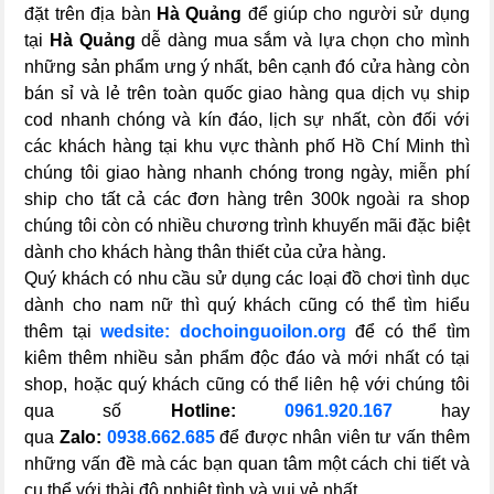
đặt trên địa bàn
Hà Quảng
để giúp cho người sử dụng
tại
Hà Quảng
dễ dàng mua sắm và lựa chọn cho mình
những sản phẩm ưng ý nhất, bên cạnh đó cửa hàng còn
bán sỉ và lẻ trên toàn quốc giao hàng qua dịch vụ ship
cod nhanh chóng và kín đáo, lịch sự nhất, còn đối với
các khách hàng tại khu vực thành phố Hồ Chí Minh thì
chúng tôi giao hàng nhanh chóng trong ngày, miễn phí
ship cho tất cả các đơn hàng trên 300k ngoài ra shop
chúng tôi còn có nhiều chương trình khuyến mãi đặc biệt
dành cho khách hàng thân thiết của cửa hàng.
Quý khách có nhu cầu sử dụng các loại đồ chơi tình dục
dành cho nam nữ thì quý khách cũng có thể tìm hiểu
thêm tại
wedsite: dochoinguoilon.org
để có thể tìm
kiêm thêm nhiều sản phẩm độc đáo và mới nhất có tại
shop, hoặc quý khách cũng có thể liên hệ với chúng tôi
qua số
Hotline:
0961.920.167
hay
qua
Zalo:
0938.662.685
để được nhân viên tư vấn thêm
những vấn đề mà các bạn quan tâm một cách chi tiết và
cụ thể với thài độ nnhiệt tình và vui vẻ nhất.