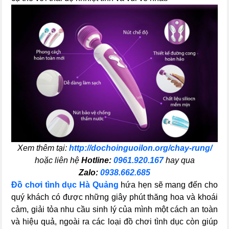
Xem thêm tại:
http://dochoinguoilon.org/chay-rung/
hoặc liên hệ
Hotline:
0961.920.167
hay qua
Zalo:
0938.662.685
Đồ chơi tình dục Hà Quảng
hứa hẹn sẽ mang đến cho
quý khách có được những giây phút thăng hoa và khoái
cảm, giải tỏa nhu cầu sinh lý của mình một cách an toàn
và hiệu quả, ngoài ra các loại đồ chơi tình dục còn giúp