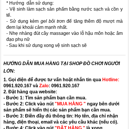
* Hướng dẫn sử dụng:
- Vệ sinh làm sạch sản phẩm bằng nước sạch và cồn y
tế.
- Sử dụng kèm
gel bôi trơn
để tăng thêm độ mượt mà
đem lại khoái cảm mạnh nhất.
- Nhẹ nhàng đút cây massager vào lỗ hậu môn hoặc âm
đạo phụ nữ
- Sau khi sử dụng xong vệ sinh sạch sẽ
HƯỚNG DẪN MUA HÀNG TẠI SHOP ĐỒ CHƠI NGƯỜI
LỚN:
1. Gọi điện để được tư vấn hoặt nhắn tin qua
Hotline:
0961.920.167
và
Zalo
:
0961.920.167
2. Đặt hàng qua website:
- Bước 1: Tìm sản phẩm bạn cần mua.
- Bước 2: Click vào nút
"MUA HÀNG "
ngay bên dưới
sản phẩm sẽ hiển thị các sản phẩm bạn cần mua.
- Bước 3: Điền đầy đủ thông tin: Họ tên, địa chỉ nhận
hàng, điện thoại, email và các yêu cầu khác (nếu có).
- Bước 4: Click vào nút
"ĐẶT HÀNG "
là xong