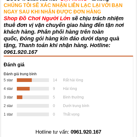
CHÚNG TÔI SẼ XÁC NHẬN LIÊN LẠC LẠI VỚI BẠN
NGAY SAU KHI NHẬN ĐƯỢC ĐƠN HÀNG
Shop Đồ Chơi Người Lớn
sẽ chịu trách nhiệm
thuê đơn vị vận chuyển giao hàng đến tận nơi
khách hàng
. Phân phối hàng trên toàn
quốc, Đóng gói hàng kín đáo dưới dạng quà
tặng, Thanh toán khi nhận hàng. Hotline:
0961.920.167
Đánh giá
Đánh giá trung bình
5 star
14
Rất hài lòng
4 star
9
Hài lòng
3 star
5
Bình thường
2 star
0
Dưới trung bình
1 star
0
Thất vọng
Hotline tư vấn:
0961.920.167