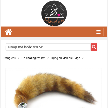
Toggl
navig
TÌM KIẾM
Trang chủ
Đồ chơi người lớn
Dụng cụ kích niệu đạo