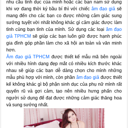
nhu cầu tình dục của mình hoặc các bạn nam sử dụng
khi vợ đang thời ký bầu bí thì với chiếc
âm đạo giả
sẽ
mang đến cho các bạn co được những cảm giác sung
sướng tuyệt vời nhất không khác gì cảm giác được làm
tình cùng bạn tình của mình. Sử dụng các loại
âm đạo
giả TPHCM
sẽ giúp các bạn luôn giữ được hạnh phúc
gia đình góp phần làm cho xã hội an toàn và văn minh
hơn.
Âm đạo giả TPHCM
được thiết kế mẫu mã bên ngoài
với nhiều hình dạng đẹp mắt có nhiều kích thước khác
nhau sẽ giúp các bạn dễ dàng chọn cho mình những
mẫu phù hợp với mình, còn phần
âm đạo giả
được thiết
kế không khác gì bộ phận sinh dục của phụ nữ mình rất
quyến rũ và gợi cảm, tạo nên nhiều hưng phấn cho
người sử dụng để đạt được những cảm giác thăng hoa
và sung sướng nhất.