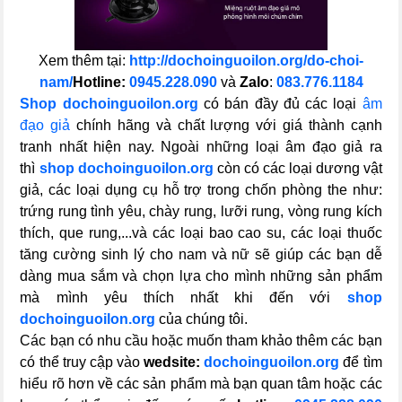
Xem thêm tại:
http://dochoinguoilon.org/do-choi-
nam/
Hotline:
0945.228.090
và
Zalo
:
083.776.1184
Shop dochoinguoilon.org
có bán đầy đủ các loại
âm
đạo giả
chính hãng và chất lượng với giá thành cạnh
tranh nhất hiện nay. Ngoài những loại âm đạo giả ra
thì
shop dochoinguoilon.org
còn có các loại dương vật
giả, các loại dụng cụ hỗ trợ trong chốn phòng the như:
trứng rung tình yêu, chày rung, lưỡi rung, vòng rung kích
thích, que rung,...và các loại bao cao su, các loại thuốc
tăng cường sinh lý cho nam và nữ sẽ giúp các bạn dễ
dàng mua sắm và chọn lựa cho mình những sản phẩm
mà mình yêu thích nhất khi đến với
shop
dochoinguoilon.org
của chúng tôi.
Các bạn có nhu cầu hoặc muốn tham khảo thêm các bạn
có thể truy cập vào
wedsite:
dochoinguoilon.org
để tìm
hiểu rõ hơn về các sản phẩm mà bạn quan tâm hoặc các