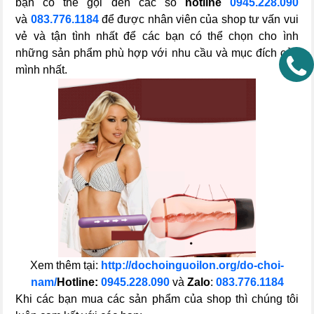
bạn có thể gọi đến các số
hotline
0945.228.090
và
083.776.1184
để được nhân viên của shop tư vấn vui
vẻ và tận tình nhất để các bạn có thể chọn cho ình
những sản phẩm phù hợp với nhu cầu và mục đích của
mình nhất.
Xem thêm tại:
http://dochoinguoilon.org/do-choi-
nam/
Hotline:
0945.228.090
và
Zalo
:
083.776.1184
Khi các bạn mua các sản phẩm của shop thì chúng tôi