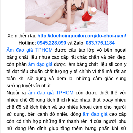
Xem thêm tại:
http://dochoinguoilon.org/do-choi-nam/
Hotline:
0945.228.090
và
Zalo
:
083.776.1184
Âm đạo giả TPHCM
được cấu tạo lớp vỏ bên ngoài
bằng chất liệu nhựa cao cấp rất chắc chắn và bền đẹp,
còn phần
âm đạo giả
được làm bằng chất liệu silicon y
tế đạt tiêu chuẩn chất lượng y tế chính vì thế mà rất an
toàn khi sử dụng và đem lại những cảm giác sung
sướng tuyệt vời nhất.
Ngoài ra
âm đạo giả TPHCM
còn được thiết thế với
nhiều chế độ rung kích thích khác nhau, thụt, xoay nhiều
chế độ sẽ kích thích và tạo nhiều khoái cảm cho người
sử dụng, bên cạnh đó nhiều dòng
âm đạo giả
cao cấp
còn có tính hợp những âm thanh rên rĩ của người phụ
nữ đang lên đỉnh giup tăng thêm hưng phấn khi sử