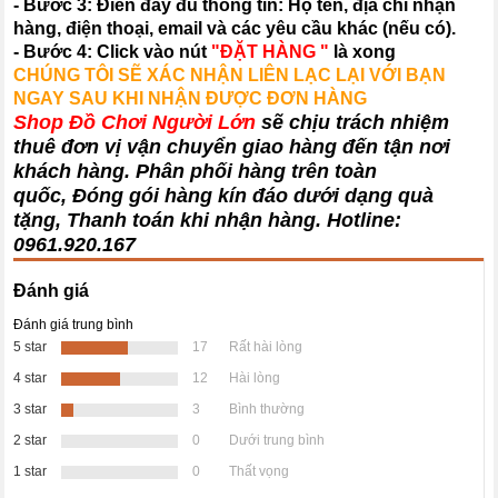
- Bước 3: Điền đầy đủ thông tin: Họ tên, địa chỉ nhận
hàng, điện thoại, email và các yêu cầu khác (nếu có).
- Bước 4: Click vào nút
"ĐẶT HÀNG "
là xong
CHÚNG TÔI SẼ XÁC NHẬN LIÊN LẠC LẠI VỚI BẠN
NGAY SAU KHI NHẬN ĐƯỢC ĐƠN HÀNG
Shop Đồ Chơi Người Lớn
sẽ chịu trách nhiệm
thuê đơn vị vận chuyển giao hàng đến tận nơi
khách hàng
. Phân phối hàng trên toàn
quốc, Đóng gói hàng kín đáo dưới dạng quà
tặng, Thanh toán khi nhận hàng. Hotline:
0961.920.167
Đánh giá
Đánh giá trung bình
5 star
17
Rất hài lòng
4 star
12
Hài lòng
3 star
3
Bình thường
2 star
0
Dưới trung bình
1 star
0
Thất vọng