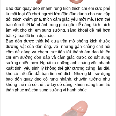
Bao đôn quay đeo nhánh rung kích thích chị em cực phê
là một loại đồ chơi người lớn độc đáo dành cho các cặp
đôi thích khám phá, thích cảm giác yêu mới mẻ. Hơn thế
bao đôn thiết kế nhánh rung phía gốc dễ dàng kích thích
âm vật cho chị em sung sướng, sảng khoái đê mê hơn
bất kỳ loại đồ tình dục nào.
Bao đôn được thiết kế dựa trên mô phỏng kích thước
dương vật của đàn ông, với những gân chằng chịt nổi
cộm dễ dàng va chạm trực tiếp tới thành âm đạo khiến
chị em sướng dồn dập và cảm giác được cọ sát sung
sướng nhiều hơn. Ngoài ra những anh chàng vốn nhanh
xuất tinh, yếu sinh lý không thể giữ cương cứng lâu dài,
khó có thể dẫn dắt bạn tình về đích. Nhưng khi sử dụng
bao đôn quay đeo có rung nhánh, chuyện tưởng như
không thể mà có thể trở tay dễ dàng, khiến nàng trầm trồ
thán phục mà còn sung sướng vì hạnh phúc.