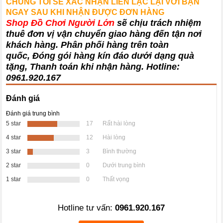
CHÚNG TÔI SẼ XÁC NHẬN LIÊN LẠC LẠI VỚI BẠN
NGAY SAU KHI NHẬN ĐƯỢC ĐƠN HÀNG
Shop Đồ Chơi Người Lớn
sẽ chịu trách nhiệm
thuê đơn vị vận chuyển giao hàng đến tận nơi
khách hàng
. Phân phối hàng trên toàn
quốc, Đóng gói hàng kín đáo dưới dạng quà
tặng, Thanh toán khi nhận hàng. Hotline:
0961.920.167
Đánh giá
Đánh giá trung bình
5 star
17
Rất hài lòng
4 star
12
Hài lòng
3 star
3
Bình thường
2 star
0
Dưới trung bình
1 star
0
Thất vọng
Hotline tư vấn:
0961.920.167