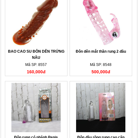
BAO CAO SU ĐÔN DÊN TRỨNG
Đôn dên mắt thần rung 2 đầu
NÂU
Mã SP: 8557
Mã SP: 8548
160,000đ
500,000đ
Đôn rung có nhánh Penis
Đôn đầu rồng rung cao cấp