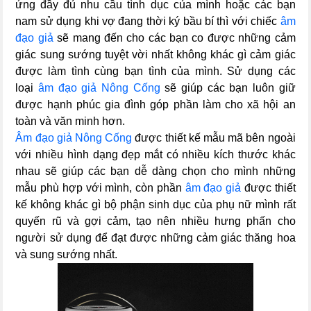
ứng đầy đủ nhu cầu tình dục của mình hoặc các bạn
nam sử dụng khi vợ đang thời ký bầu bí thì với chiếc
âm
đạo giả
sẽ mang đến cho các bạn co được những cảm
giác sung sướng tuyệt vời nhất không khác gì cảm giác
được làm tình cùng bạn tình của mình. Sử dụng các
loại
âm đạo giả Nông Cống
sẽ giúp các bạn luôn giữ
được hạnh phúc gia đình góp phần làm cho xã hội an
toàn và văn minh hơn.
Âm đạo giả Nông Cống
được thiết kế mẫu mã bên ngoài
với nhiều hình dạng đẹp mắt có nhiều kích thước khác
nhau sẽ giúp các bạn dễ dàng chọn cho mình những
mẫu phù hợp với mình, còn phần
âm đạo giả
được thiết
kế không khác gì bộ phận sinh dục của phụ nữ mình rất
quyến rũ và gợi cảm, tạo nên nhiều hưng phấn cho
người sử dụng để đạt được những cảm giác thăng hoa
và sung sướng nhất.