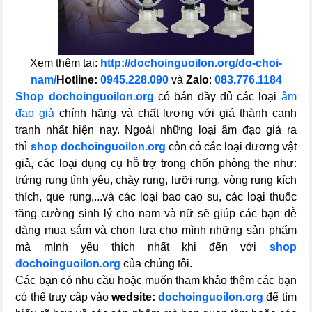
Xem thêm tại:
http://dochoinguoilon.org/do-choi-
nam/
Hotline:
0945.228.090
và
Zalo
:
083.776.1184
Shop dochoinguoilon.org
có bán đầy đủ các loại
âm
đạo giả
chính hãng và chất lượng với giá thành cạnh
tranh nhất hiện nay. Ngoài những loại âm đạo giả ra
thì
shop dochoinguoilon.org
còn có các loại dương vật
giả, các loại dụng cụ hỗ trợ trong chốn phòng the như:
trứng rung tình yêu, chày rung, lưỡi rung, vòng rung kích
thích, que rung,...và các loại bao cao su, các loại thuốc
tăng cường sinh lý cho nam và nữ sẽ giúp các bạn dễ
dàng mua sắm và chọn lựa cho mình những sản phẩm
mà mình yêu thích nhất khi đến với
shop
dochoinguoilon.org
của chúng tôi.
Các bạn có nhu cầu hoặc muốn tham khảo thêm các bạn
có thể truy cập vào
wedsite:
dochoinguoilon.org
để tìm