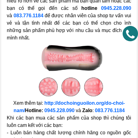
hiểu rõ hơn về các sản phẩm mà bạn quan tâm hoặc các
bạn có thể gọi đến các số
hotline
0945.228.090
và
083.776.1184
để được nhân viên của shop tư vấn vui
vẻ và tận tình nhất để các bạn có thể chọn cho ình
những sản phẩm phù hợp với nhu cầu và mục đích của
mình nhất.
Xem thêm tại:
http://dochoinguoilon.org/do-choi-
nam/
Hotline:
0945.228.090
và
Zalo
:
083.776.1184
Khi các bạn mua các sản phẩm của shop thì chúng tôi
luôn cam kết với các bạn:
- Luôn bán hàng chất lượng chính hãng co nguồn gốc