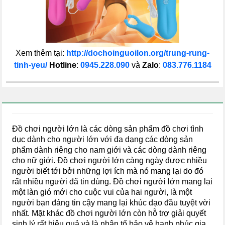
Xem thêm tại:
http://dochoinguoilon.org/trung-rung-
tinh-yeu/
Hotline
:
0945.228.090
và
Zalo
:
083.776.1184
Đồ chơi người lớn là các dòng sản phẩm đồ chơi tình
dục dành cho người lớn với đa dạng các dòng sản
phẩm dành riêng cho nam giới và các dòng dành riêng
cho nữ giới. Đồ chơi người lớn càng ngày được nhiều
người biết tới bởi những lợi ích mà nó mang lại do đó
rất nhiều người đã tin dùng. Đồ chơi người lớn mang lại
một làn gió mới cho cuộc vui của hai người, là một
người bạn đáng tin cậy mang lại khúc dạo đầu tuyệt vời
nhất. Mặt khác đồ chơi người lớn còn hỗ trợ giải quyết
sinh lý rất hiệu quả và là nhân tố bảo vệ hạnh phúc gia