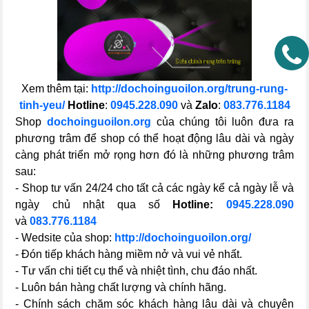
Xem thêm tại:
http://dochoinguoilon.org/trung-rung-
tinh-yeu/
Hotline
:
0945.228.090
và
Zalo
:
083.776.1184
Shop
dochoinguoilon.org
của chúng tôi luôn đưa ra
phương trâm để shop có thể hoạt động lâu dài và ngày
càng phát triển mở rọng hơn đó là những phương trâm
sau:
- Shop tư vấn 24/24 cho tất cả các ngày kể cả ngày lễ và
ngày chủ nhật qua số
Hotline:
0945.228.090
và
083.776.1184
- Wedsite của shop:
http://dochoinguoilon.org/
- Đón tiếp khách hàng miềm nở và vui vẻ nhất.
- Tư vấn chi tiết cụ thể và nhiệt tình, chu đáo nhất.
- Luôn bán hàng chất lượng và chính hãng.
- Chính sách chăm sóc khách hàng lâu dài và chuyên