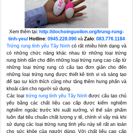
Xem thêm tại:
http://dochoinguoilon.org/trung-rung-
tinh-yeu/
Hotline
:
0945.228.090
và
Zalo
:
083.776.1184
Trứng rung tình yêu Tây Ninh
có rất nhiều hình dạng và
có những chức năng khác nhau từ những loại trứng
rung bình dân cho đến những loại trứng rung cao cấp từ
những loại trứng rung có cấu tạo đơn giản cho đến
những loại trứng rung được thiết kê tinh vi và sáng tạo
để tạo sự kích thích cũng như tăng thêm hưng phấn và
khoái cảm cho người sử dụng.
Các loại
trứng rung tình yêu Tây Ninh
được cấu tạo chủ
yếu bằng các chất liệu cao cấp được kiểm nghiệm
nghiêm ngoặc trước khi xuất xưởng, vì thế sản phẩm
luôn đạt tiêu chuẩn chất lượng y tế, chính vì vậy mà khi
sử dụng các loại trứng rung tình yêu này sẽ rất an toàn
cho sức khỏe của người dùng. Với chất liệu cao cấp