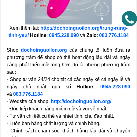
Xem thêm tại:
http://dochoinguoilon.org/trung-rung-
tinh-yeu/
Hotline
:
0945.228.090
và
Zalo
:
083.776.1184
Shop
dochoinguoilon.org
của chúng tôi luôn đưa ra
phương trâm để shop có thể hoạt động lâu dài và ngày
càng phát triển mở rọng hơn đó là những phương trâm
sau:
- Shop tư vấn 24/24 cho tất cả các ngày kể cả ngày lễ và
ngày chủ nhật qua số
Hotline:
0945.228.090
và
083.776.1184
- Wedsite của shop:
http://dochoinguoilon.org/
- Đón tiếp khách hàng miềm nở và vui vẻ nhất.
- Tư vấn chi tiết cụ thể và nhiệt tình, chu đáo nhất.
- Luôn bán hàng chất lượng và chính hãng.
- Chính sách chăm sóc khách hàng lâu dài và chuyên