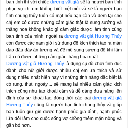
bạn tình thì với chiếc
dương vật giả
sẽ là người bạn tình
phục vụ chị em không biết mệt mỏi và sẽ là người bạn
tình chung thủy luôn có mặt nếu bạn cần và đem lại cho
chị em có được những cảm giác thật là sung sướng và
thăng hoa không khác gì cảm giác được làm tình cùng
bạn tình của mình, ngoài ra
dương vật giả Hương Thủy
còn được các nam giới sử dụng để kích thích tạo ra màn
dạo đầu đầy ấn tượng và đê mê sung sướng để khi lâm
trận có được những cảm giác thăng hoa nhất.
Dương vật giả Hương Thủy
là dụng cụ đồ chơi tình dục
dành cho nữ giới được nhiều chị em ưa thích và sử
dụng nhiều nhất hiện nay vì những tính năng đặc biệt là
có rung, thụt, ngoáy,... sẽ mang lại nhiều cảm giác kích
thích cũng như tạo khoái cảm và dễ dàng đưa nàng lên
đỉnh của sự khoái lạc, đồng thời các loại
dương vật giả
Hương Thủy
cũng là người bạn tình chung thủy và giúp
bạn luôn giữ gìn được hạnh phúc gia đình, hạnh phúc
lứa đôi làm cho cuộc sống vợ chồng thêm mặn nồng và
gắn bó hơn.