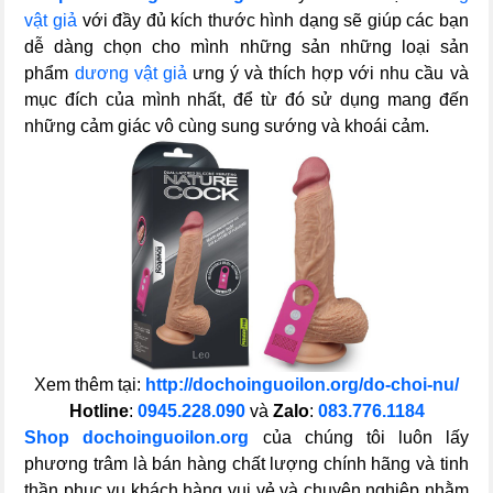
vật giả
với đầy đủ kích thước hình dạng sẽ giúp các bạn
dễ dàng chọn cho mình những sản những loại sản
phẩm
dương vật giả
ưng ý và thích hợp với nhu cầu và
mục đích của mình nhất, để từ đó sử dụng mang đến
những cảm giác vô cùng sung sướng và khoái cảm.
Xem thêm tại:
http://dochoinguoilon.org/do-choi-nu/
Hotline
:
0945.228.090
và
Zalo
:
083.776.1184
Shop dochoinguoilon.org
của chúng tôi luôn lấy
phương trâm là bán hàng chất lượng chính hãng và tinh
thần phục vụ khách hàng vui vẻ và chuyên nghiệp nhằm