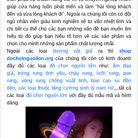
giúp cửa hàng luôn phát triển và làm "hài lòng khách
đến và vừa lòng khách đi". Ngoài ra chúng tôi còn có đội
ngũ nhân viên giàu kinh nghiệm sẽ tư vấn nhiệt tình và
chi tiết cụ thể cho các bạn những vấn đề bạn muốn tìm
hiểu từ đó giúp bạn hiểu rõ hơn về các sản phẩm và
chọn cho mình những sản phẩm chất lượng nhất.
Ngoài các loại
dương vật giả
ra thì
shop
dochoinguoilon.org
của chúng tôi còn có kinh doanh
đầy đủ các loại
đồ chơi người lớn
như:
âm đạo
giả
,
trứng rung tình yêu
,
chày rung
,
lưỡi rung
,
que
rung
,
vòng rung chống xuất tinh
,
bao cao su đôn
dên
,
các loại thuốc tăng cường sinh lý nam nữ
,...tất cả
các loại
đồ chơi người lớn
với đầy đủ mẫu mã và hình
dáng.