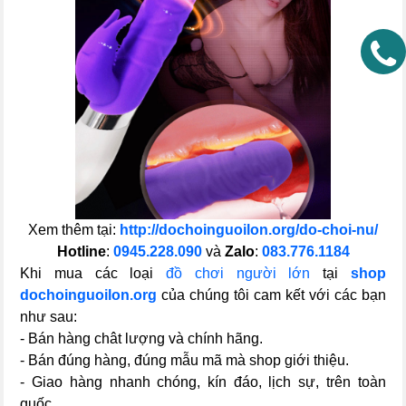
Xem thêm tại:
http://dochoinguoilon.org/do-choi-nu/
Hotline
:
0945.228.090
và
Zalo
:
083.776.1184
Khi mua các loại
đồ chơi người lớn
tại
shop
dochoinguoilon.org
của chúng tôi cam kết với các bạn
như sau:
- Bán hàng chât lượng và chính hãng.
- Bán đúng hàng, đúng mẫu mã mà shop giới thiệu.
- Giao hàng nhanh chóng, kín đáo, lịch sự, trên toàn
quốc