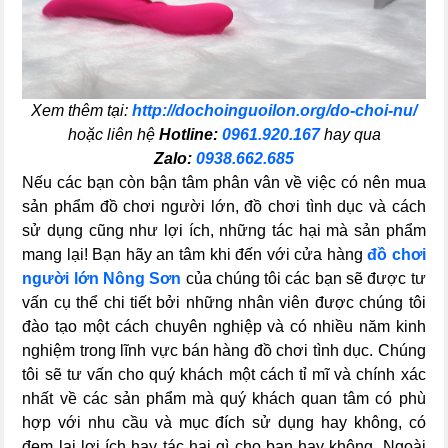
Xem thêm tại:
http://dochoinguoilon.org/do-choi-nu/
hoặc liên hệ
Hotline:
0961.920.167
hay qua
Zalo:
0938.662.685
Nếu các bạn còn bận tâm phân vân về việc có nên mua
sản phẩm đồ chơi người lớn, đồ chơi tình dục và cách
sử dụng cũng như lợi ích, những tác hại mà sản phẩm
mang lại! Bạn hãy an tâm khi đến với cửa hàng
đồ chơi
người lớn Nông Sơn
của chúng tôi các bạn sẽ được tư
vấn cụ thể chi tiết bởi những nhân viên được chúng tôi
đào tạo một cách chuyên nghiệp và có nhiều năm kinh
nghiệm trong lĩnh vực bán hàng đồ chơi tình dục. Chúng
tôi sẽ tư vấn cho quý khách một cách tỉ mĩ và chính xác
nhất về các sản phẩm mà quý khách quan tâm có phù
hợp với nhu cầu và mục đích sử dụng hay không, có
đem lại lợi ích hay tác hại gì cho bạn hay không. Ngoài