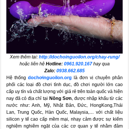
Xem thêm tại:
http://dochoinguoilon.org/chay-rung/
hoặc liên hệ
Hotline:
0961.920.167
hay qua
Zalo:
0938.662.685
Hệ thống
dochơinguoilon.org
là đơn vị chuyên phân
phối các loại đồ chơi tình dục, đồ chơi người lớn cao
cấp uy tín và chất lượng với giá rẻ trên toàn quốc và hiện
nay đã có địa chỉ tại
Nông Sơn
, được nhập khẩu từ các
nước như: Anh, Mỹ, Nhật Bản, Đức, HongKong,Thái
Lan, Trung Quốc, Hàn Quốc, Malaysia,… với chất liệu
silicon y tế cao cấp mềm mại, nhạy cảm được sự kiểm
nghiệm nghiêm ngặt của các cơ quan y tế nhằm đảm