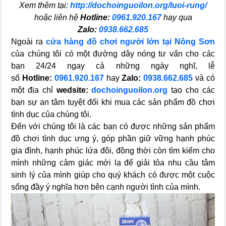
Xem thêm tại:
http://dochoinguoilon.org/luoi-rung/
hoặc liên hệ
Hotline:
0961.920.167
hay qua
Zalo:
0938.662.685
Ngoài ra
cửa hàng đồ chơi người lớn tại Nông Sơn
của chúng tôi có một đường dây nóng tư vấn cho các
bạn 24/24 ngay cả những ngày nghĩ, lễ
số
Hotline:
0961.920.167
hay
Zalo:
0938.662.685
và có
một địa chỉ
wedsite:
dochoinguoilon.org
tạo cho các
bạn sự an tâm tuyệt đối khi mua các sản phẩm đồ chơi
tình dục của chúng tôi.
Đến với chúng tôi là các bạn có được những sản phẩm
đồ chơi tình dục ưng ý, góp phần giữ vững hạnh phúc
gia đình, hạnh phúc lứa đôi, đồng thời còn tìm kiếm cho
mình những cảm giác mới lạ để giải tỏa nhu cầu tâm
sinh lý của mình giúp cho quý khách có được một cuộc
sống đầy ý nghĩa hơn bên cạnh người tình của mình.