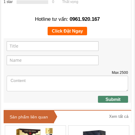
1 star
0
Thất vọng
Hotline tư vấn:
0961.920.167
Click Đặt Ngay
Max
2500
Submit
Xem tất cả
Sản phẩm liên quan