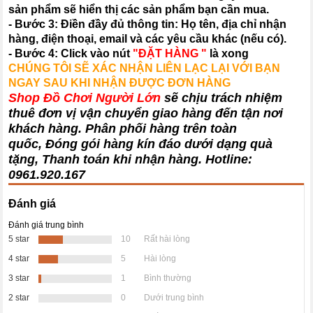
sản phẩm sẽ hiển thị các sản phẩm bạn cần mua.
- Bước 3: Điền đầy đủ thông tin: Họ tên, địa chỉ nhận
hàng, điện thoại, email và các yêu cầu khác (nếu có).
- Bước 4: Click vào nút
"ĐẶT HÀNG "
là xong
CHÚNG TÔI SẼ XÁC NHẬN LIÊN LẠC LẠI VỚI BẠN
NGAY SAU KHI NHẬN ĐƯỢC ĐƠN HÀNG
Shop Đồ Chơi Người Lớn
sẽ chịu trách nhiệm
thuê đơn vị vận chuyển giao hàng đến tận nơi
khách hàng
. Phân phối hàng trên toàn
quốc, Đóng gói hàng kín đáo dưới dạng quà
tặng, Thanh toán khi nhận hàng. Hotline:
0961.920.167
Đánh giá
Đánh giá trung bình
5 star
10
Rất hài lòng
4 star
5
Hài lòng
3 star
1
Bình thường
2 star
0
Dưới trung bình