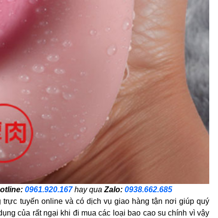
otline:
0961.920.167
hay qua
Zalo:
0938.662.685
 trực tuyến online và có dịch vụ giao hàng tận nơi giúp quý
g của rất ngại khi đi mua các loại bao cao su chính vì vậy