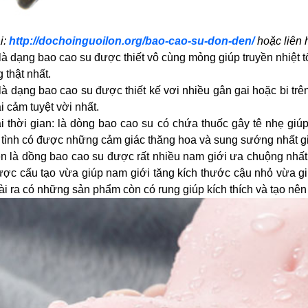
i:
http://dochoinguoilon.org/bao-cao-su-don-den/
hoặc liên
là dạng bao cao su được thiết vô cùng mỏng giúp truyền nhiệt
thật nhất.
 là dạng bao cao su được thiết kế vơi nhiều gân gai hoặc bi t
i cảm tuyệt vời nhất.
 thời gian: là dòng bao cao su có chứa thuốc gây tê nhẹ giúp
tình có được những cảm giác thăng hoa và sung sướng nhất giú
n là dồng bao cao su được rất nhiều nam giới ưa chuộng nhất
ợc cấu tạo vừa giúp nam giới tăng kích thước cậu nhỏ vừa giú
ài ra có những sản phẩm còn có rung giúp kích thích và tạo nên