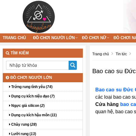
TRANG CHỦ
ĐỒ CHƠI NGƯỜI LỚN
ĐỒ CHƠI NỮ
ĐỒ CHƠI N
TÌM KIẾM
Trang chủ
Tin tức
Bao cao su Đứ
ĐỒ CHƠI NGƯỜI LỚN
Trứng rung tình yêu (
74
)
Bao cao su Đức
Dụng cụ kích niệu đạo (
7
)
các loại bao cao s
Cửa hàng
bao c
Ngực giả silicon (
2
)
quan hệ, bao cao s
Dụng cụ kích hậu môn (
11
)
Chày rung (
28
)
Lưỡi rung (
13
)