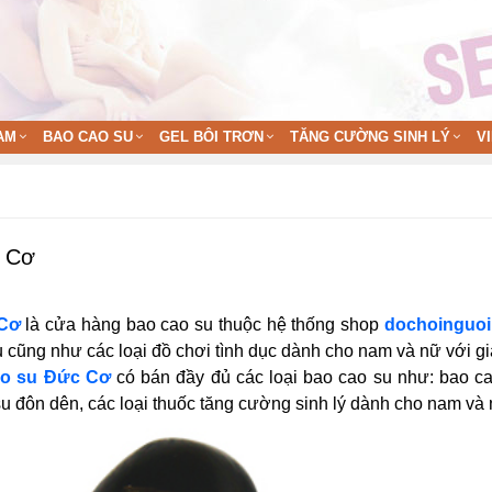
AM
BAO CAO SU
GEL BÔI TRƠN
TĂNG CƯỜNG SINH LÝ
V
c Cơ
 Cơ
là cửa hàng bao cao su thuộc hệ thống shop
dochoinguoi
u cũng như các loại đồ chơi tình dục dành cho nam và nữ với giá
ao su Đức Cơ
có bán đầy đủ các loại bao cao su như: bao cao
u đôn dên, các loại thuốc tăng cường sinh lý dành cho nam và 