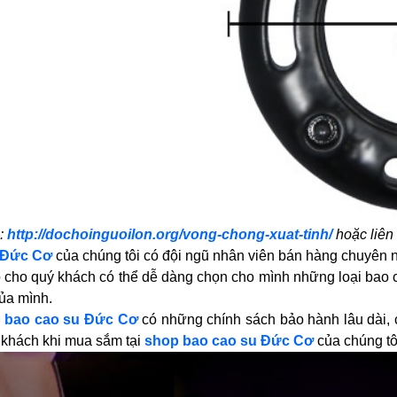
i:
http://dochoinguoilon.org/vong-chong-xuat-tinh/
hoặc liên
 Đức Cơ
của chúng tôi có đội ngũ nhân viên bán hàng chuyên ng
p cho quý khách có thể dễ dàng chọn cho mình những loại bao 
ủa mình.
 bao cao su Đức Cơ
có những chính sách bảo hành lâu dài, 
 khách khi mua sắm tại
shop bao cao su Đức Cơ
của chúng tô