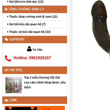
Gel bôi trơn tình dục (
12
)
TĂNG CƯỜNG SINH LÝ
Thuốc tăng cường sinh lý nam (
11
)
Gel bôi kéo dài quan hệ (
7
)
Thuốc xịt kéo dài quan hệ (
33
)
SUPPORT
Tư Vấn
Hotline: 0961920167
TIN TỨC
Top 2 mẫu Dương Vật Giả
cao cấp chính hãng được yêu
thích
LINK