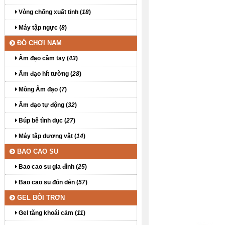
Vòng chống xuất tinh (
18
)
Máy tập ngực (
8
)
ĐỒ CHƠI NAM
Âm đạo cầm tay (
43
)
Âm đạo hít tường (
28
)
Mông Âm đạo (
7
)
Âm đạo tự động (
32
)
Búp bê tình dục (
27
)
Máy tập dương vật (
14
)
BAO CAO SU
Bao cao su gia đình (
25
)
Bao cao su đôn dên (
57
)
GEL BÔI TRƠN
Gel tăng khoái cảm (
11
)