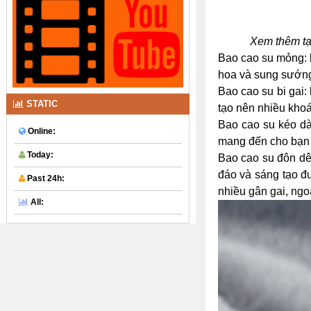
Xem thêm tạ
Bao cao su mỏng: 
hoa và sung sướng 
Bao cao su bi gai:
STATIC
tạo nên nhiều khoá
Bao cao su kéo dài
Online:
mang đến cho bạn 
Today:
Bao cao su đôn dê
đáo và sáng tạo đư
Past 24h:
nhiều gân gai, ngo
All: