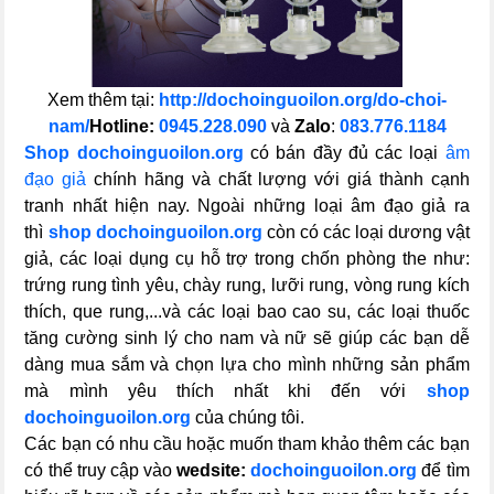
Xem thêm tại:
http://dochoinguoilon.org/do-choi-
nam/
Hotline:
0945.228.090
và
Zalo
:
083.776.1184
Shop dochoinguoilon.org
có bán đầy đủ các loại
âm
đạo giả
chính hãng và chất lượng với giá thành cạnh
tranh nhất hiện nay. Ngoài những loại âm đạo giả ra
thì
shop dochoinguoilon.org
còn có các loại dương vật
giả, các loại dụng cụ hỗ trợ trong chốn phòng the như:
trứng rung tình yêu, chày rung, lưỡi rung, vòng rung kích
thích, que rung,...và các loại bao cao su, các loại thuốc
tăng cường sinh lý cho nam và nữ sẽ giúp các bạn dễ
dàng mua sắm và chọn lựa cho mình những sản phẩm
mà mình yêu thích nhất khi đến với
shop
dochoinguoilon.org
của chúng tôi.
Các bạn có nhu cầu hoặc muốn tham khảo thêm các bạn
có thể truy cập vào
wedsite:
dochoinguoilon.org
để tìm