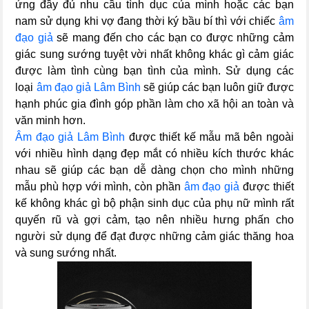
ứng đầy đủ nhu cầu tình dục của mình hoặc các bạn
nam sử dụng khi vợ đang thời ký bầu bí thì với chiếc
âm
đạo giả
sẽ mang đến cho các bạn co được những cảm
giác sung sướng tuyệt vời nhất không khác gì cảm giác
được làm tình cùng bạn tình của mình. Sử dụng các
loại
âm đạo giả Lâm Bình
sẽ giúp các bạn luôn giữ được
hạnh phúc gia đình góp phần làm cho xã hội an toàn và
văn minh hơn.
Âm đạo giả Lâm Bình
được thiết kế mẫu mã bên ngoài
với nhiều hình dạng đẹp mắt có nhiều kích thước khác
nhau sẽ giúp các bạn dễ dàng chọn cho mình những
mẫu phù hợp với mình, còn phần
âm đạo giả
được thiết
kế không khác gì bộ phận sinh dục của phụ nữ mình rất
quyến rũ và gợi cảm, tạo nên nhiều hưng phấn cho
người sử dụng để đạt được những cảm giác thăng hoa
và sung sướng nhất.