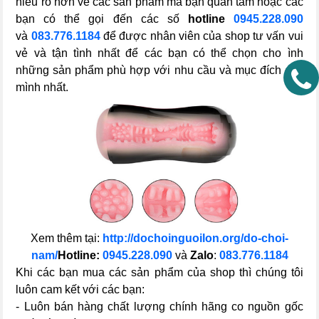
hiểu rõ hơn về các sản phẩm mà bạn quan tâm hoặc các
bạn có thể gọi đến các số
hotline
0945.228.090
và
083.776.1184
để được nhân viên của shop tư vấn vui
vẻ và tận tình nhất để các bạn có thể chọn cho ình
những sản phẩm phù hợp với nhu cầu và mục đích của
mình nhất.
Xem thêm tại:
http://dochoinguoilon.org/do-choi-
nam/
Hotline:
0945.228.090
và
Zalo
:
083.776.1184
Khi các bạn mua các sản phẩm của shop thì chúng tôi
luôn cam kết với các bạn:
- Luôn bán hàng chất lượng chính hãng co nguồn gốc